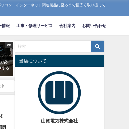
パソコン・インターネット関連製品に至るまで幅広く取り扱って
ー情報
工事・修理サービス
会社案内
お問い合わせ
PC
当店について
ギガ必
メする
催中で
が
山賀電気株式会社
限