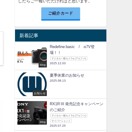
したらご一報いただければと思います。
ご紹介カード
ャ
新着記事
Redefine basic / α7V登
場！！
デジタル一眼カメラα (アルファ)
2025.12.03
blog
夏季休業のお知らせ
2025.08.13
お知らせ
RX1R III 発売記念キャンペーン
のご紹介
デジタル一眼カメラα (アルファ)
サイバーショット
blog
2025.07.25