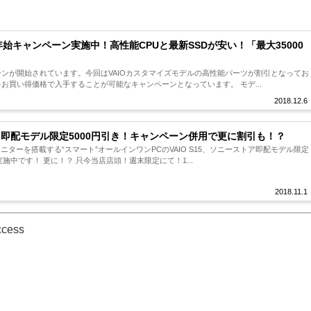
末年始キャンペーン実施中！高性能CPUと最新SSDが安い！「最大35000
ンが開始されています。今回はVAIOカスタマイズモデルの高性能パーツが割引となってお
お買い得価格で入手することが可能なキャンペーンとなっています。 モデ...
2018.12.6
15 即配モデル限定5000円引き！キャンペーン併用で更に割引も！？
ドモニターを搭載する“スマート”オールインワンPCのVAIO S15、ソニーストア即配モデル限定
実施中です！ 更に！？ 只今当店店頭！週末限定にて！1...
2018.11.1
ccess