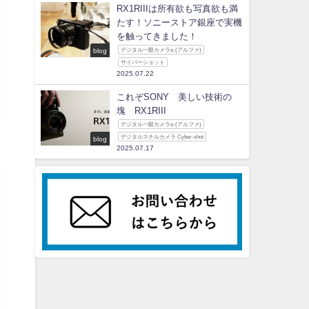
RX1RIIIは所有欲も写真欲も満
たす！ソニーストア銀座で実機
を触ってきました！
blog
デジタル一眼カメラα (アルファ)
サイバーショット
2025.07.22
これぞSONY 美しい技術の
塊 RX1RIII
デジタル一眼カメラα (アルファ)
デジタルスチルカメラ Cyber-shot
blog
2025.07.17