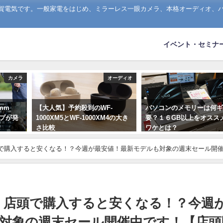
山賀電気です。一般家電をはじめ、ミラーレス一眼カメラ、本格オーディオ、
イベント・セミナ
カメラ
オーディオ
5mm
【大人気】予約殺到のWF-
パソコンのメモリーは何
ナップが発
1000XM5とWF-1000XM4の大き
要？１６GB以上をオスス
さ比較
ワケとは？
2023年8月7日
2020年1月16日
 店頭で購入すると安くなる！？今週が最安値！最新モデルも対象の週末セール開
O] 店頭で購入すると安くなる！？今週
対象の週末セール開催中です！【店頭