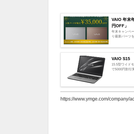
VAIO 年
円OFF」
年末キャンペー
り最新パーツを
VAIO S
15.5型ワイ
で5000円割引
https://www.ymge.com/company/a