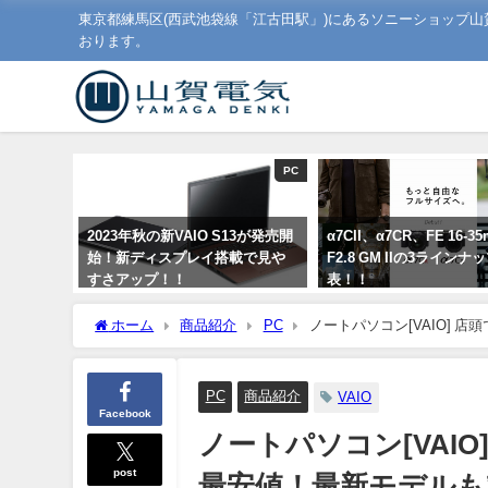
東京都練馬区(西武池袋線「江古田駅」)にあるソニーショップ
おります。
PC
2023年秋の新VAIO S13が発売開
α7CII、α7CR、FE 16-3
始！新ディスプレイ搭載で見や
F2.8 GM IIの3ライン
すさアップ！！
表！！
2023年9月1日
2023年9月1日
ホーム
商品紹介
PC
ノートパソコン[VAIO]
す！【店頭限定】
PC
商品紹介
VAIO
Facebook
ノートパソコン[VAI
post
最安値！最新モデルも