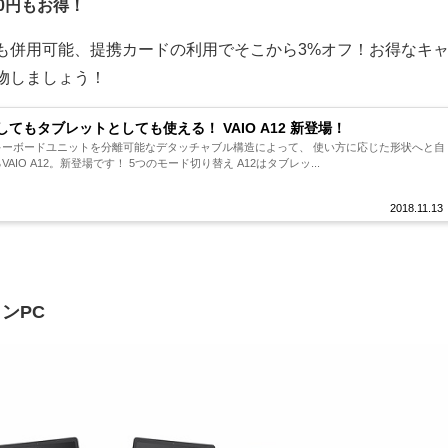
00円もお得！
も併用可能、提携カードの利用でそこから3%オフ！お得なキ
物しましょう！
てもタブレットとしても使える！ VAIO A12 新登場！
キーボードユニットを分離可能なデタッチャブル構造によって、 使い方に応じた形状へと自
AIO A12。新登場です！ 5つのモード切り替え A12はタブレッ...
2018.11.13
ンPC