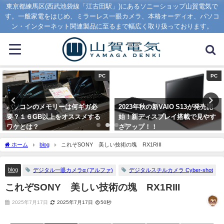
東京都練馬区(西武池袋線「江古田駅」)にあるソニーショップ山賀電気で
す。一般家電をはじめ、ミラーレス一眼カメラ、本格オーディオ、パソコ
ン・インターネット関連製品に至るまで幅広く取り扱っております。
PC
PC
パソコンのメモリーは何ギガ必
2023年秋の新VAIO S13が発売開
要？１６GB以上をオススメする
始！新ディスプレイ搭載で見やす
ワケとは？
さアップ！！
2020年1月16日
2023年9月1日
ホーム
blog
これぞSONY 美しい技術の塊 RX1RIII
blog
デジタル一眼カメラα (アルファ)
デジタルスチルカメラ Cyber-shot
これぞSONY 美しい技術の塊 RX1RIII
2025年7月17日
2025年7月17日
50秒