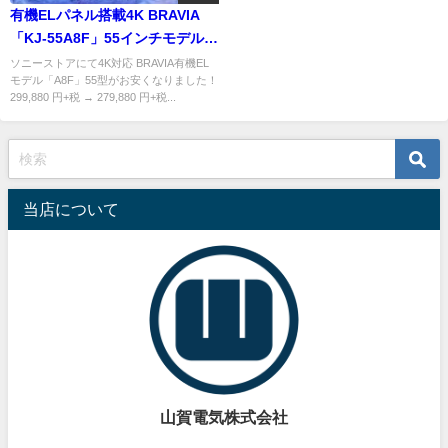
有機ELパネル搭載4K BRAVIA
「KJ-55A8F」55インチモデルが
プライスダウン！今がOLEDデビ
ソニーストアにて4K対応 BRAVIA有機EL
モデル「A8F」55型がお安くなりました！
ューのチャンス？？
299,880 円+税 → 279,880 円+税...
当店について
山賀電気株式会社