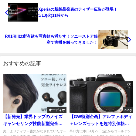
Xperiaの新製品発表のティザー広告が登場！
5/13(火)11時から
RX1RIIIは所有欲も写真欲も満たす！ソニーストア銀
座で実機を触ってきました！
おすすめの記事
オーディオ
blog
【新発売】業界トップのノイズ
【GW特別企画】アルファボディ
キャンセリング性能新型完全ワ
＋レンズセットを超特別価格で
イヤレスイヤホン「WF-
レンタルします！【5月10日迄】
先日よりティザー告知がなされていたオー
早い方は本日4月29日(金)からゴールデン