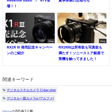
Redefine basic / α7V登
夏季休業のお知らせ
場！！
blog
blog
RX1R III 発売記念キャンペー
RX1RIIIは所有欲も写真欲も
ンのご紹介
満たす！ソニーストア銀座で
実機を触ってきました！
関連キーワード
デジタルスチルカメラ Cyber-shot
デジタル一眼カメラα (アルファ)
blog
の関連記事