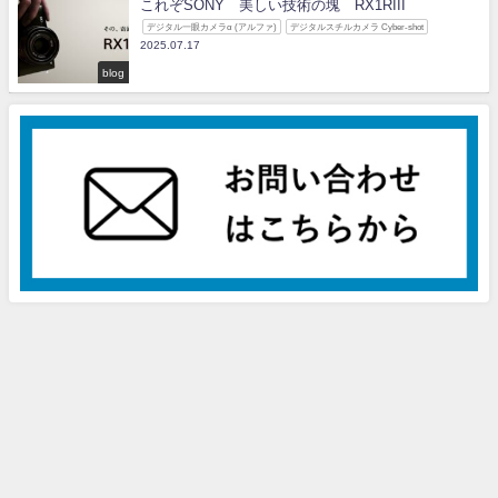
これぞSONY 美しい技術の塊 RX1RIII
デジタル一眼カメラα (アルファ)
デジタルスチルカメラ Cyber-shot
2025.07.17
blog