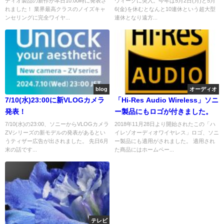
ディオ製品の新作が本日10:00時に発表さ
ウィークに突入。今年は5月2日(月)と5月
1000XM4」がハイレゾに対応し
れました！ 業界最高クラスのノイズキャ
6(金)を休むとなんと10連休という超大型
て新登場！
ンセリングに完全ワイヤ...
連休となり遠方...
blog
オーディオ
7/10(水)23:00に新VLOGカメラ
「Hi-Res Audio Wireless」ソニ
発表！
ー製品にもロゴが付きました。
7/10(水)の23:00、ソニーからVLOGカメラ
2018年11月28日より開始されたこの「ハ
ZVシリーズの新モデルの発表があるとい
イレゾオーディオワイヤレス」ロゴ、ソニ
うティザー広告が出されました。 先日6月
ー製品にも適用がされました。 適用され
末の話です...
た商品にはホームペー...
テレビ