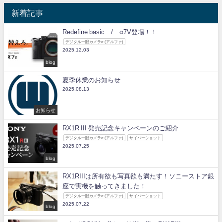
新着記事
Redefine basic / α7V登場！！
デジタル一眼カメラα (アルファ)
2025.12.03
blog
夏季休業のお知らせ
2025.08.13
お知らせ
RX1R III 発売記念キャンペーンのご紹介
デジタル一眼カメラα (アルファ)
サイバーショット
2025.07.25
blog
RX1RIIIは所有欲も写真欲も満たす！ソニーストア銀
座で実機を触ってきました！
デジタル一眼カメラα (アルファ)
サイバーショット
2025.07.22
blog