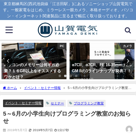
東京都練馬区(西武池袋線「江古田駅」)にあるソニーショップ山賀電気で
す。一般家電をはじめ、ミラーレス一眼カメラ、本格オーディオ、パソコ
ン・インターネット関連製品に至るまで幅広く取り扱っております。
PC
カメラ
パソコンのメモリーは何ギガ必
α7CII、α7CR、FE 16-35mm F2.8
要？１６GB以上をオススメする
GM IIの3ラインナップが発表！！
ワケとは？
2023年9月1日
2020年1月16日
ホーム
イベント・セミナー情報
5～6月の小学生向けプログラミング教室の
お知らせ
イベント・セミナー情報
セミナー
プログラミング教室
5～6月の小学生向けプログラミング教室のお知ら
せ
2019年5月7日
2019年5月7日
1分17秒