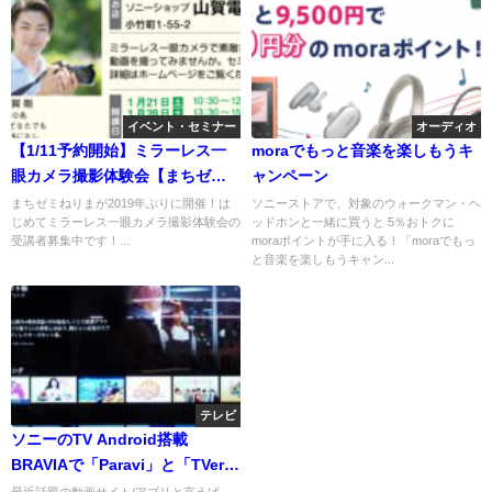
イベント・セミナー
オーディオ
【1/11予約開始】ミラーレス一
moraでもっと音楽を楽しもうキ
眼カメラ撮影体験会【まちゼミ
ャンペーン
ねりま】
まちゼミねりまが2019年ぶりに開催！は
ソニーストアで、対象のウォークマン・ヘ
じめてミラーレス一眼カメラ撮影体験会の
ッドホンと一緒に買うと 5％おトクに
受講者募集中です！...
moraポイントが手に入る！「moraでもっ
と音楽を楽しもうキャン...
テレビ
ソニーのTV Android搭載
BRAVIAで「Paravi」と「TVer」
が見れるって知ってましたか？
最近話題の動画サイト/アプリと言えば