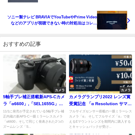
ソニー製テレビ BRAVIAでYouTubeやPrime Video
などのアプリが視聴できない時の対処法はコレ！
【フリーズ】
おすすめの記事
カメラ
カメラ
5軸手ブレ補正搭載新APS-Cカメ
カメラグランプリ2022 レンズ賞
ラ「α6600」,「SEL1655G」
受賞記念 「α Resolution サマー
「SEL70350G」ショールームレ
キャンペーン」対象カメラ本体
11/1に発売が予定されている5軸手ブレ補
フルサイズセンサー搭載の一眼ミラーレス
正内蔵の新APS-C一眼ミラーレスカメラ
カメラ「α」 そしてフルサイズ「α」で使
ポート
の単品購入で最大5万円のキャッ
「α6600」そして同じく発表された2つの
えるEマウントレンズを期間内に購入する
シュバック！レンズも1万円！同
ズームレンズ「S...
とキャッシュバックが受け...
時購入でさらに1万円！