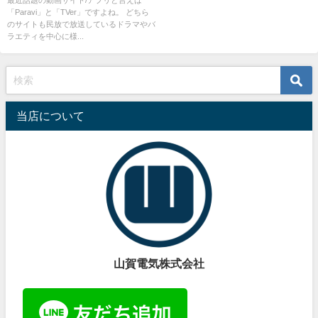
「Paravi」と「TVer」ですよね。 どちら
どなたでも3分でできるセットア
のサイトも民放で放送しているドラマやバ
ップ方法をお教えします！
ラエティを中心に様...
当店について
山賀電気株式会社