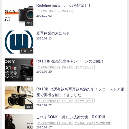
Redefine basic / α7V登場！！
デジタル一眼カメラα (アルファ)
2025.12.03
blog
夏季休業のお知らせ
2025.08.13
お知らせ
RX1R III 発売記念キャンペーンのご紹介
デジタル一眼カメラα (アルファ)
サイバーショット
2025.07.25
blog
RX1RIIIは所有欲も写真欲も満たす！ソニーストア銀
座で実機を触ってきました！
デジタル一眼カメラα (アルファ)
サイバーショット
2025.07.22
blog
これぞSONY 美しい技術の塊 RX1RIII
デジタル一眼カメラα (アルファ)
デジタルスチルカメラ Cyber-shot
2025.07.17