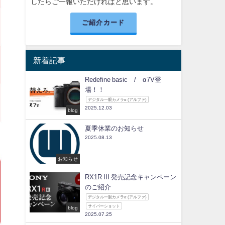
したらご一報いただければと思います。
ご紹介カード
新着記事
Redefine basic / α7V登
場！！
デジタル一眼カメラα (アルファ)
2025.12.03
blog
夏季休業のお知らせ
2025.08.13
お知らせ
RX1R III 発売記念キャンペーン
のご紹介
デジタル一眼カメラα (アルファ)
サイバーショット
blog
2025.07.25