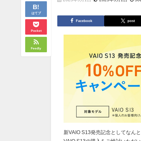
はてブ
Facebook
post
Pocket
Feedly
新VAIO S13発売記念としてな