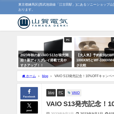
東京都練馬区(西武池袋線「江古田駅」)にあるソニーショップ
おります。
PC
2023年秋の新VAIO S13が発売開
【大人気】予約殺到のWF
始！新ディスプレイ搭載で見や
1000XM5とWF-1000X
すさアップ！！
さ比較
2023年9月1日
2023年8月7日
ホーム
blog
VAIO S13発売記念！10%OFFキャン
blog
PC
VAIO
Facebook
VAIO S13発売記念
post
2023年9月1日
2023年9月1日
50