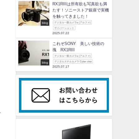
RX1RIIIは所有欲も写真欲も満
たす！ソニーストア銀座で実機
を触ってきました！
blog
デジタル一眼カメラα (アルファ)
サイバーショット
2025.07.22
これぞSONY 美しい技術の
塊 RX1RIII
デジタル一眼カメラα (アルファ)
デジタルスチルカメラ Cyber-shot
blog
2025.07.17