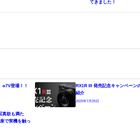
てきました！
c / α7V登場！！
RX1R III 発売記念キャンペーン
紹介
2025年7月25日
も写真欲も満た
銀座で実機を触っ