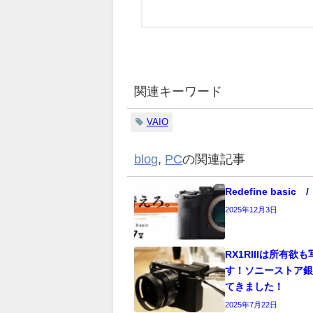
関連キーワード
VAIO
blog
,
PC
の関連記事
Redefine basi
2025年12月3日
RX1RIIIは所有欲
す！ソニーストア
てきました！
2025年7月22日