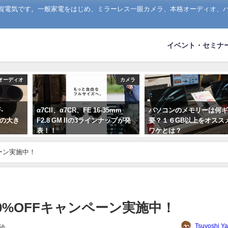
山賀電気です。一般家電をはじめ、ミラーレス一眼カメラ、本格オーディオ、
イベント・セミナ
オーディオ
カメラ
-
α7CII、α7CR、FE 16-35mm
パソコンのメモリーは何
M4の大き
F2.8 GM IIの3ラインナップが発
要？１６GB以上をオスス
表！！
ワケとは？
2023年9月1日
2020年1月16日
ペーン実施中！
！10%OFFキャンペーン実施中！
Tsuyoshi Y
秒