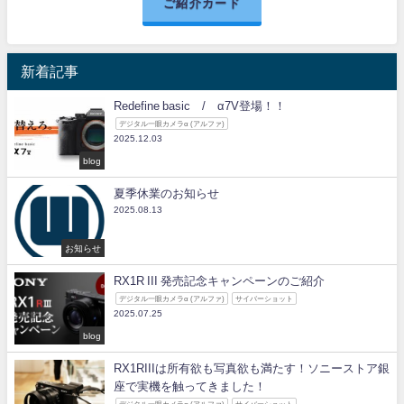
ご紹介カード
新着記事
Redefine basic / α7V登場！！
デジタル一眼カメラα (アルファ)
2025.12.03
blog
夏季休業のお知らせ
2025.08.13
お知らせ
RX1R III 発売記念キャンペーンのご紹介
デジタル一眼カメラα (アルファ)
サイバーショット
2025.07.25
blog
RX1RIIIは所有欲も写真欲も満たす！ソニーストア銀
座で実機を触ってきました！