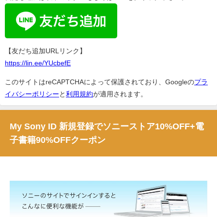
【友だち追加URLリンク】
https://lin.ee/YUcbefE
このサイトはreCAPTCHAによって保護されており、Googleの
プラ
イバシーポリシー
と
利用規約
が適用されます。
My Sony ID 新規登録でソニーストア10%OFF+電
子書籍90%OFFクーポン