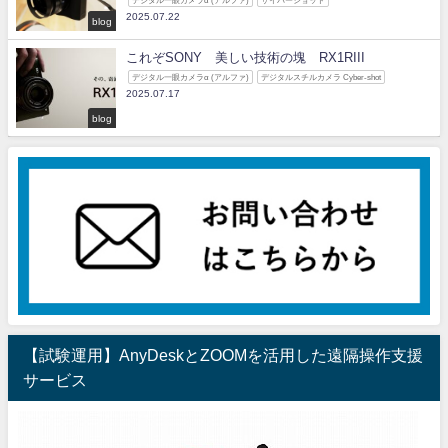
デジタル一眼カメラα (アルファ)
サイバーショット
2025.07.22
blog
これぞSONY 美しい技術の塊 RX1RIII
デジタル一眼カメラα (アルファ)
デジタルスチルカメラ Cyber-shot
2025.07.17
blog
【試験運用】AnyDeskとZOOMを活用した遠隔操作支援
サービス