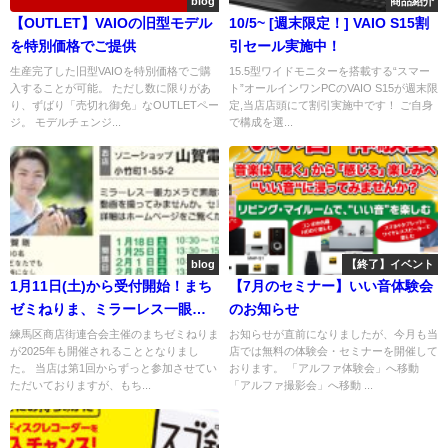
blog
商品紹介
【OUTLET】VAIOの旧型モデル
10/5~ [週末限定！] VAIO S15割
を特別価格でご提供
引セール実施中！
生産完了した旧型VAIOを特別価格でご購
15.5型ワイドモニターを搭載する“スマー
入することが可能。 ただし数に限りがあ
ト”オールインワンPCのVAIO S15が週末限
り、ずばり「売切れ御免」なOUTLETペー
定,当店店頭にて割引実施中です！ ご自身
ジ。 モデルチェンジ...
で構成を選...
blog
【終了】イベント
1月11日(土)から受付開始！まち
【7月のセミナー】いい音体験会
ゼミねりま、ミラーレス一眼カ
のお知らせ
メラ撮影体験会
練馬区商店街連合会主催のまちゼミねりま
お知らせが直前になりましたが、今月も当
が2025年も開催されることとなりまし
店では無料の体験会・セミナーを開催して
た。 当店は第1回からずっと参加させてい
おります。 「アルファ体験会」へ移動
ただいておりますが、もち...
「アルファ撮影会」へ移動 ...