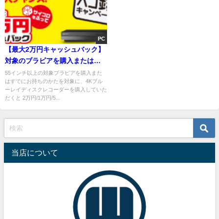
PC
【最大2万円キャッシュバック】
対象のブラビアを購入またはす
でにお持ちのかた 4Kブルーレイ
55インチ以上の対象ブラビアを購入また
はすでにお持ちのかたを対象に、4Kブル
ディスクレコーダーをお得に購
ーレイディスクレコーダーを購入していた
入するチャンス！「スゴ録」キ
だくと 2万円/1万円/5...
ャンペーン
当店について