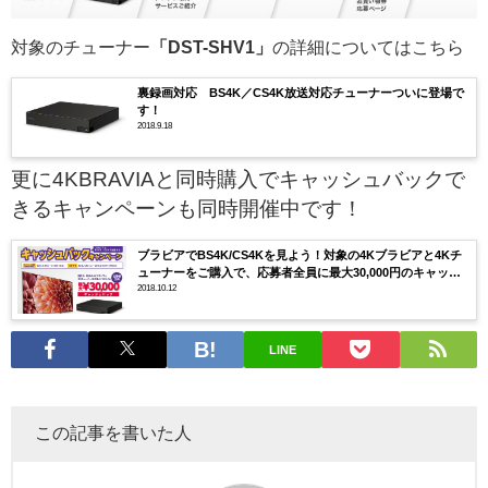
対象のチューナー
「DST-SHV1」
の詳細についてはこちら
裏録画対応 BS4K／CS4K放送対応チューナーついに登場で
す！
2018.9.18
更に4KBRAVIAと同時購入でキャッシュバックで
きるキャンペーンも同時開催中です！
ブラビアでBS4K/CS4Kを見よう！対象の4Kブラビアと4Kチ
ューナーをご購入で、応募者全員に最大30,000円のキャッシ
ュバック！
2018.10.12
LINE
この記事を書いた人