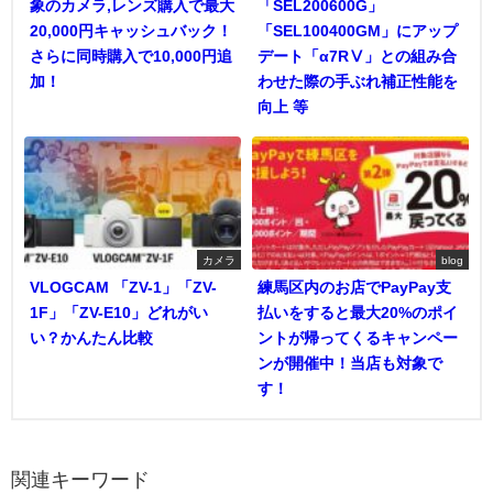
象のカメラ,レンズ購入で最大
「SEL200600G」
20,000円キャッシュバック！
「SEL100400GM」にアップ
さらに同時購入で10,000円追
デート「α7RⅤ」との組み合
加！
わせた際の手ぶれ補正性能を
向上 等
カメラ
blog
VLOGCAM 「ZV-1」「ZV-
練馬区内のお店でPayPay支
1F」「ZV-E10」どれがい
払いをすると最大20%のポイ
い？かんたん比較
ントが帰ってくるキャンペー
ンが開催中！当店も対象で
す！
関連キーワード