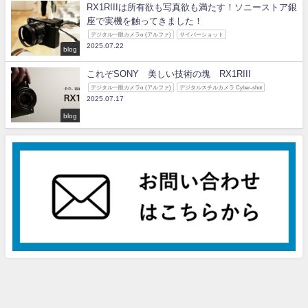
RX1RIIIは所有欲も写真欲も満たす！ソニーストア銀
座で実機を触ってきました！
デジタル一眼カメラα (アルファ)
サイバーショット
2025.07.22
blog
これぞSONY 美しい技術の塊 RX1RIII
デジタル一眼カメラα (アルファ)
デジタルスチルカメラ Cyber-shot
2025.07.17
blog