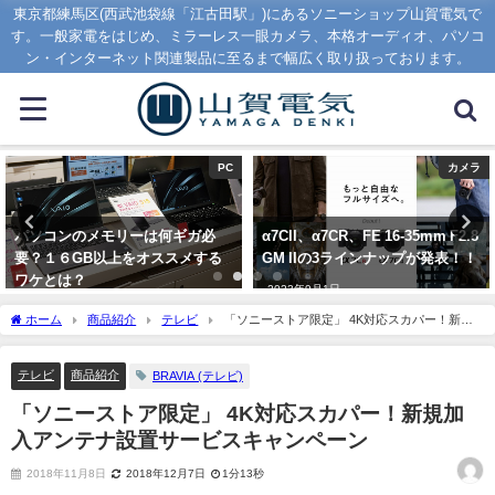
東京都練馬区(西武池袋線「江古田駅」)にあるソニーショップ山賀電気で
す。一般家電をはじめ、ミラーレス一眼カメラ、本格オーディオ、パソコ
ン・インターネット関連製品に至るまで幅広く取り扱っております。
PC
カメラ
パソコンのメモリーは何ギガ必
α7CII、α7CR、FE 16-35mm F2.8
要？１６GB以上をオススメする
GM IIの3ラインナップが発表！！
ワケとは？
2023年9月1日
2020年1月16日
ホーム
商品紹介
テレビ
「ソニーストア限定」 4K対応スカパー！新規
加入アンテナ設置サービスキャンペーン
テレビ
商品紹介
BRAVIA (テレビ)
「ソニーストア限定」 4K対応スカパー！新規加
入アンテナ設置サービスキャンペーン
2018年11月8日
2018年12月7日
1分13秒