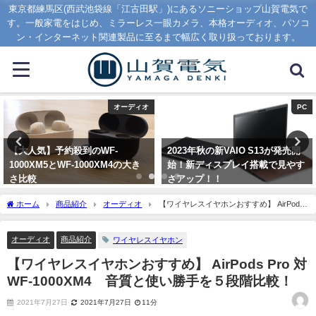
東京都練馬区(西武池袋線「江古田駅」)にあるソニーショップ山賀電気で
す。一般家電をはじめ、ミラーレス一眼カメラ、本格オーディオ、パソコ
ン・インターネット関連製品に至るまで幅広く取り扱っております。
PC
PC
2023年秋の新VAIO S13が発売開
パソコンのメモリーは何ギガ必
始！新ディスプレイ搭載で見やす
要？１６GB以上をオススメする
さアップ！！
ワケとは？
2023年9月1日
2020年1月16日
ホーム
商品紹介
オーディオ
【ワイヤレスイヤホンおすすめ】 AirPods
Pro 対 WF-1000XM4 音質と使い勝手を５段階比較！
オーディオ
商品紹介
ワイヤレスイヤホン
【ワイヤレスイヤホンおすすめ】 AirPods Pro 対
WF-1000XM4 音質と使い勝手を５段階比較！
2021年7月27日
2021年7月27日
11分