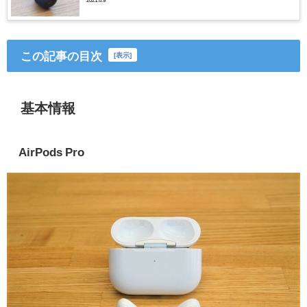
編】
2021.6.9
この記事の目次
[
表示
]
基本情報
AirPods Pro