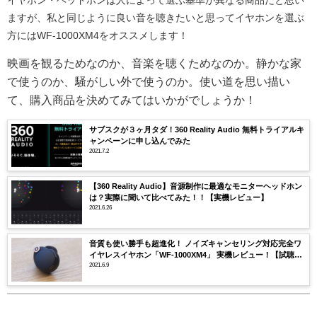
ますが、私と同じように良い音を聴きたいと思ってイヤホンを選ぶ
方にはWF-1000XM4をオススメします！
映画を観るためなのか、音楽を聴くためなのか。静かな家
で使うのか、騒がしい外で使うのか。使い道を思い描い
て、購入商品を決めてみてはいかがでしょうか！
サブスクが３ヶ月タダ！360 Reality Audio 無料トライアルキ
ャンペーンに申し込んでみた
2021.7.2
【360 Reality Audio】音源制作に最適なモニターヘッドホン
は？実際に聞いて比べてみた！！【実機レビュー】
2021.6.26
音質も使い勝手も超進化！ ノイズキャンセリング対応完全ワ
イヤレスイヤホン「WF-1000XM4」 実機レビュー！【試聴
編】
2021.6.9