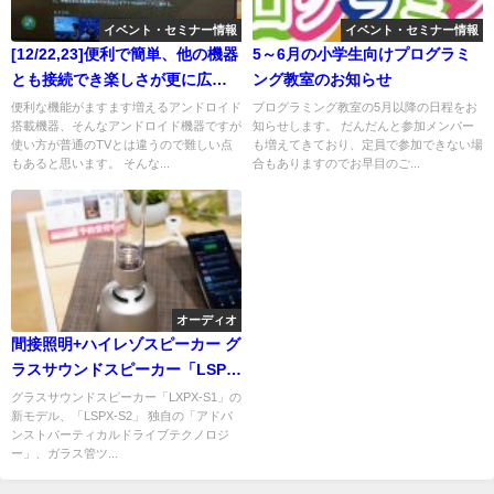
イベント・セミナー情報
イベント・セミナー情報
[12/22,23]便利で簡単、他の機器
5～6月の小学生向けプログラミ
とも接続でき楽しさが更に広が
ング教室のお知らせ
るアンドロイドTVの使い方を学
便利な機能がますます増えるアンドロイド
プログラミング教室の5月以降の日程をお
搭載機器、そんなアンドロイド機器ですが
知らせします。 だんだんと参加メンバー
べるアンドロイドフェアを開催
使い方が普通のTVとは違うので難しい点
も増えてきており、定員で参加できない場
します！
もあると思います。 そんな...
合もありますのでお早目のご...
オーディオ
間接照明+ハイレゾスピーカー グ
ラスサウンドスピーカー「LSPX-
S2 」実機を触ってきました 質
グラスサウンドスピーカー「LXPX-S1」の
新モデル、「LSPX-S2」 独自の「アドバ
感よし！音よし！インテリアと
ンストバーティカルドライブテクノロジ
してもよし！
ー」、ガラス管ツ...