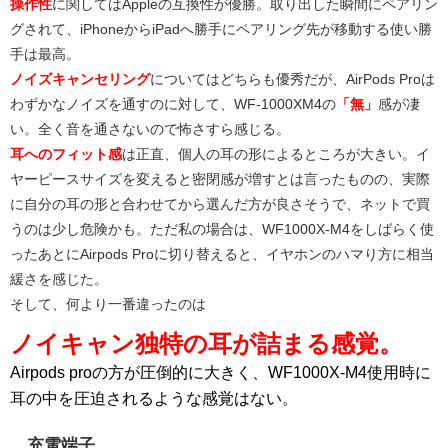
操作性
に関してはAppleの互換性が優勝。取り出した瞬間にペアリン
グされて、iPhoneからiPadへ勝手にペアリング先が移動する使い勝
手は最高。
ノイズキャンセリング
についてはどちらも優秀だが、AirPods Proは
わずかなノイズを通すのに対して、WF-1000XM4の
「無」
感が凄
い。全く音を通さないので怖さすら感じる。
耳へのフィット感
は正直、個人の耳の形によるところが大きい。イ
ヤーピースサイズを変えると密閉感が増すとは言ったものの、実際
に自分の耳の形と合わせてから選んだ方が良さそうで、ネットで買
うのは少し危険かも。ただ私の場合は、WF1000X-M4をしばらく使
ったあとにAirpods Proに切り替えると、イヤホンのハマり方に相当
緩さを感じた。
そして、何より一番違ったのは
ノイキャン独特の耳が詰まる感覚
。
Airpods proの方が圧倒的に大きく、WF1000X-M4使用時に
耳の中を圧迫されるような感覚はない。
充電端子