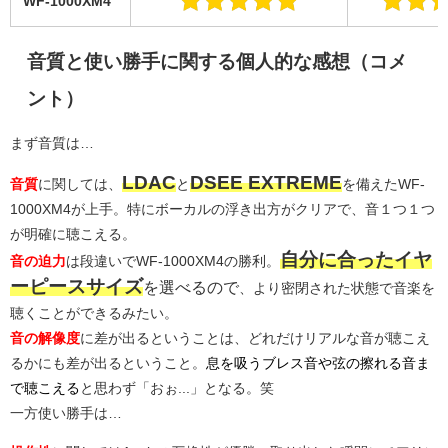
WF-1000XM4
音質と使い勝手に関する個人的な感想（コメ
ント）
まず音質は…
LDAC
DSEE EXTREME
音質
に関しては、
と
を備えたWF-
1000XM4が上手。特にボーカルの浮き出方がクリアで、音１つ１つ
が明確に聴こえる。
自分に合ったイヤ
音の迫力
は段違いでWF-1000XM4の勝利。
ーピースサイズ
を選べるので
、より密閉された状態で音楽を
聴くことができるみたい。
音の解像度
に差が出るということは、どれだけリアルな音が聴こえ
るかにも差が出るということ。
息を吸うブレス音や弦の擦れる音ま
で聴こえる
と思わず「おぉ...」となる。笑
一方使い勝手は…