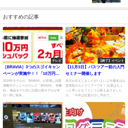
を両立したかんたん動画用カメラ！
おすすめの記事
テレビ
【終了】イベント
［BRAVIA］3つのスゴイキャン
【11月3日】バスツアー前の入門
ペーンが実施中！！「10万円キ
セミナー開催します
ャッシュバック！」「ネット動
2020年モデルの「BRAVIA」が登場し話題
先日お伝えしましたがいよいよ今週末は山
沸騰中のソニーのテレビ「BRAVIA」 有機
賀電気のカメラツアーです！ 紅葉はちょ
画全て無料！？」「セットで更
EL、液晶モデル共に話題の新モデルが本
っと早いかも？という心配もありました
にオトク！！？」
日一斉に発表...
が、「今年は紅葉が少し早めで...