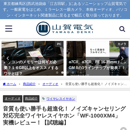
東京都練馬区(西武池袋線「江古田駅」)にあるソニーショップ山賀電気で
す。一般家電をはじめ、ミラーレス一眼カメラ、本格オーディオ、パソコ
ン・インターネット関連製品に至るまで幅広く取り扱っております。
カメラ
PC
α7CII、α7CR、FE 16-35mm F2.8
2023年秋の新VAIO S13が発売開
GM IIの3ラインナップが発表！！
始！新ディスプレイ搭載で見やす
さアップ！！
2023年9月1日
2023年9月1日
ホーム
商品紹介
オーディオ
音質も使い勝手も超進化！ ノイズキャンセ
リング対応完全ワイヤレスイヤホン「WF-1000XM4」 実機レビュー！【試聴編】
オーディオ
商品紹介
ワイヤレスイヤホン
音質も使い勝手も超進化！ ノイズキャンセリング
対応完全ワイヤレスイヤホン「WF-1000XM4」
実機レビュー！【試聴編】