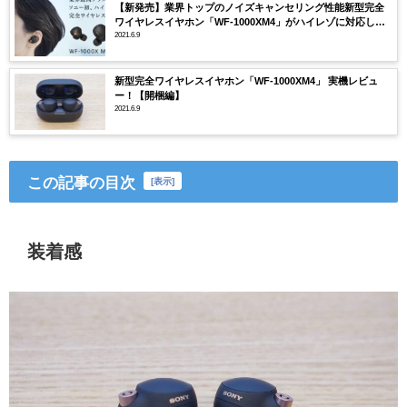
【新発売】業界トップのノイズキャンセリング性能新型完全
ワイヤレスイヤホン「WF-1000XM4」がハイレゾに対応して
新登場！
2021.6.9
新型完全ワイヤレスイヤホン「WF-1000XM4」 実機レビュ
ー！【開梱編】
2021.6.9
この記事の目次
[
表示
]
装着感