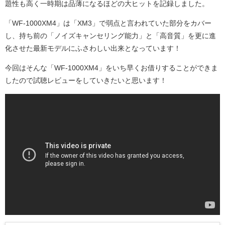
題性も高く一時期は品薄になるほどの大ヒットを記録しました。
「WF-1000XM4」は「XM3」で弱点と言われていた部分をカバー
し、持ち前の「ノイズキャンセリング能力」と「高音質」を更に進
化させた最新モデルにふさわしい出来となっています！
今回はそんな「WF-1000XM4」をいち早くお借りすることができま
したので試聴レビューをしていきたいと思います！