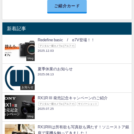
ご紹介カード
新着記事
Redefine basic / α7V登場！！
デジタル一眼カメラα (アルファ)
2025.12.03
blog
夏季休業のお知らせ
2025.08.13
お知らせ
RX1R III 発売記念キャンペーンのご紹介
デジタル一眼カメラα (アルファ)
サイバーショット
2025.07.25
blog
RX1RIIIは所有欲も写真欲も満たす！ソニーストア銀
座で実機を触ってきました！