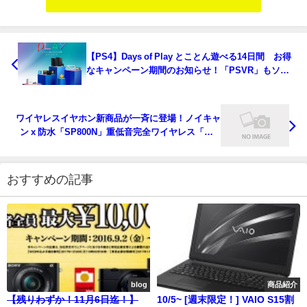
【PS4】Days of Play とことん遊べる14日間 お得
なキャンペーン期間のお知らせ！「PSVR」もソフ
トも安い！[6/3~]
ワイヤレスイヤホン新商品が一斉に登場！ノイキャ
ン x 防水「SP800N」重低音完全ワイヤレス「WF-
XB700」など
おすすめの記事
blog
商品紹介
【残りわずか！11月6日迄！】
10/5~ [週末限定！] VAIO S15割