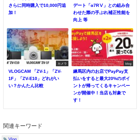
さらに同時購入で10,000円追
デート「α7RⅤ」との組み合
加！
わせた際の手ぶれ補正性能を
向上 等
カメラ
blog
VLOGCAM 「ZV-1」「ZV-
練馬区内のお店でPayPay支
1F」「ZV-E10」どれがい
払いをすると最大20%のポイ
い？かんたん比較
ントが帰ってくるキャンペー
ンが開催中！当店も対象で
す！
関連キーワード
Vlog