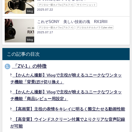
デジタル一眼カメラα (アルファ)
サイバーショット
2025.07.22
blog
これぞSONY 美しい技術の塊 RX1RIII
デジタル一眼カメラα (アルファ)
デジタルスチルカメラ Cyber-shot
2025.07.17
blog
この記事の目次
「ZV-1」の特徴
1.
【かんたん撮影】Vlogで主役が映えるユニークなワンタッ
チ機能「背景ぼけ切り換え」
【かんたん撮影】Vlogで主役が映えるユニークなワンタッ
チ機能「商品レビュー用設定」
【高画質】主役の表情をキレイに明るく際立たせる動画性能
【高音質】ウインドスクリーン付属でよりクリアな音声記録
が可能