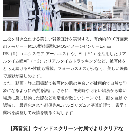
主役を引き立たせる美しい背景ぼけを実現する、有効約2010万画素
のメモリー一体1.0型積層型CMOSイメージセンサーExmor
RS（R）（エクスモア アールエス）や、AI（＊1）を活用したリア
ルタイム瞳AF（＊2）とリアルタイムトラッキングなど、被写体を
とらえ続けるAF性能も搭載。フォーカスミスが少なく、美しい映像
で撮影が楽しめます。
また、動画・静止画撮影で被写体の肌の色合いが健康的で自然な印
象になるように画質を設計。さらに、逆光時や明るい場所から暗い
場所に急に移動した際など明暗差が激しいシーンでも、顔を自動で
認識し、最適化された顔優先AEアルゴリズムと演算処理で、素早く
露出を調整して表情を明るく写します。
【高音質】ウインドスクリーン付属でよりクリアな