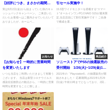
【好評につき、まさかの期間延
引セール実施中！
長！！】ソニー 秋のカメラキャ
実は9月2日(金)から始まっていた秋のキャ
15.5型ワイドモニターを搭載する“スマー
ッシュバックキャンペーン。 ご来店いた
ト”オールインワンPCのVAIO S15が週末限
ッシュバックキャンペーン(※10
だいたお客様へはご案内させていただいて
定,当店店頭にて割引実施中です！ ご自身
月30日追記)
おりましたが、ホームペ...
で構成を選...
お知らせ
商品紹介
【お知らせ】一時的に営業時間
ソニーストアでPS5の抽選販売の
を変更いたします
受付開始 1/26(火)~1/29(金)11
時までの期間限定
いつも当店をご利用いただきまして有難う
2021年の「Playstation5」の抽選販売が開
ございます。 当店は新型コロナウイルス
始されました！ 応募期間は2021年1月29
感染症拡散防止の観点から、一時的に営業
日(金) 午前11時までとなっており、2回...
時間を変更することに致しま...