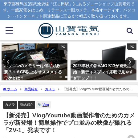
東京都練馬区(西武池袋線「江古田駅」)にあるソニーショップ山賀電気で
す。一般家電をはじめ、ミラーレス一眼カメラ、本格オーディオ、パソコ
ン・インターネット関連製品に至るまで幅広く取り扱っております。
PC
オーディオ
2023年秋の新VAIO S13が発売開
【大人気】予約殺到のWF-
始！新ディスプレイ搭載で見やす
1000XM5とWF-1000XM4の大き
さアップ！！
さ比較
2023年9月1日
2023年8月7日
ホーム
商品紹介
カメラ
【新発売】Vlog/Youtube動画製作者のためのカ
メラが新登場！簡単操作でプロ並みの映像が撮れる「ZV-1」発表です！
カメラ
商品紹介
Vlog
【新発売】Vlog/Youtube動画製作者のためのカメ
ラが新登場！簡単操作でプロ並みの映像が撮れる
「ZV-1」発表です！