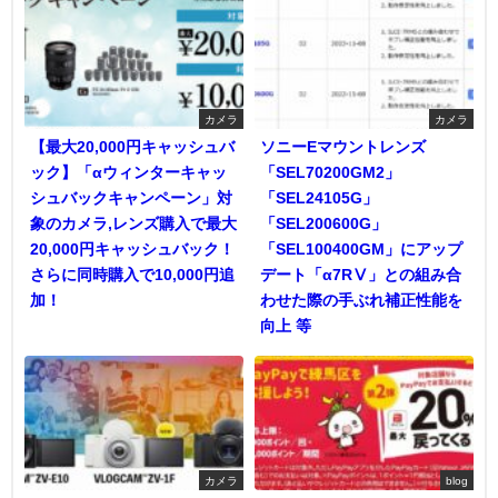
カメラ
カメラ
【最大20,000円キャッシュバ
ソニーEマウントレンズ
ック】「αウィンターキャッ
「SEL70200GM2」
シュバックキャンペーン」対
「SEL24105G」
象のカメラ,レンズ購入で最大
「SEL200600G」
20,000円キャッシュバック！
「SEL100400GM」にアップ
さらに同時購入で10,000円追
デート「α7RⅤ」との組み合
加！
わせた際の手ぶれ補正性能を
向上 等
カメラ
blog