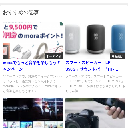
おすすめの記事
オーディオ
商品紹介
moraでもっと音楽を楽しもうキ
スマートスピーカー「LF-
ャンペーン
S50G」サウンドバー「HT-
CT380」「HT-MT300」ソニース
ソニーストアで、対象のウォークマン・ヘ
ソニーストアにて、スマートスピーカー
ッドホンと一緒に買うと 5％おトクに
「LF-S50G」サウンドバー「HT-CT380」
トアにて値下げです！
moraポイントが手に入る！「moraでもっ
「HT-MT300」が値下げとなりました！ も
と音楽を楽しもうキャン...
ちろん値...