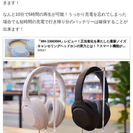
きます！
なんと10分で5時間の再生が可能！うっかり充電を忘れてしまった
場合でも短時間の充電で行き帰り分のバッテリーは確保することが
出来ます！
「WH-1000XM4」レビュー！正当進化を果たした最新ノイズ
キャンセリングヘッドホンの実力とは！？スマート機能がス
ゴいぞ！！
2020.8.7