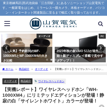
東京都練馬区(西武池袋線「江古田駅」)にあるソニーショップ山賀電気で
す。一般家電をはじめ、ミラーレス一眼カメラ、本格オーディオ、パソコ
ン・インターネット関連製品に至るまで幅広く取り扱っております。
PC
カメラ
2023年秋の新VAIO S13が発売開
α7CII、α7CR、FE 16-35mm F2.8
始！新ディスプレイ搭載で見やす
GM IIの3ラインナップが発表！！
さアップ！！
2023年9月1日
2023年9月1日
ホーム
商品紹介
オーディオ
【実機レポート】ワイヤレスヘッドホン
「WH-1000XM4」にリミテッドエディションが登場！静寂の白「サイレントホワイ
ト」カラーが登場！
オーディオ
商品紹介
ワイヤレスヘッドホン
【実機レポート】ワイヤレスヘッドホン「WH-
1000XM4」にリミテッドエディションが登場！静
寂の白「サイレントホワイト」カラーが登場！