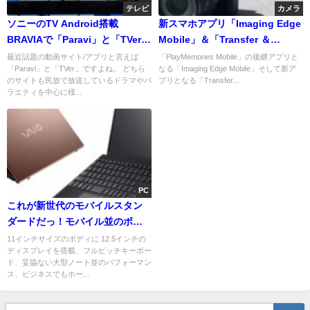
テレビ
カメラ
ソニーのTV Android搭載
新スマホアプリ「Imaging Edge
BRAVIAで「Paravi」と「TVer」
Mobile」＆「Transfer ＆
が見れるって知ってましたか？
Tagging add-on」バックグラウ
最近話題の動画サイト/アプリと言えば
「PlayMemories Mobile」の後継アプリと
「Paravi」と「TVer」ですよね。 どちら
なる「Imaging Edge Mobile」そして新ア
どなたでも3分でできるセットア
ンド転送で広がるスマホとアル
のサイトも民放で放送しているドラマやバ
プリとなる「Transfer...
ップ方法をお教えします！
ファの連携がすごい！
ラエティを中心に様...
PC
これが新世代のモバイルスタン
ダードだっ！モバイル並のボデ
ィに大きい画面と豊富な入力端
11インチサイズのボディに 12.5インチの
ディスプレイを搭載、フルピッチキーボー
子を兼ね備えた VAIO「SX12」
ド、妥協ない大型ノート並のパフォーマン
登場です！！
ス、ビジネスでもホー...