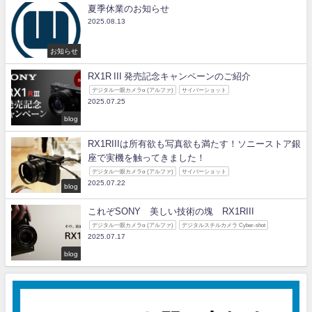
夏季休業のお知らせ
2025.08.13
お知らせ
RX1R III 発売記念キャンペーンのご紹介
デジタル一眼カメラα (アルファ)
サイバーショット
2025.07.25
blog
RX1RIIIは所有欲も写真欲も満たす！ソニーストア銀
座で実機を触ってきました！
デジタル一眼カメラα (アルファ)
サイバーショット
2025.07.22
blog
これぞSONY 美しい技術の塊 RX1RIII
デジタル一眼カメラα (アルファ)
デジタルスチルカメラ Cyber-shot
2025.07.17
blog