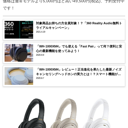
価格は通常モデルより5,000円ほど高い49,500円(税込)、予約受付中
です！
対象商品お持ちの方全員対象！？「360 Reality Audio無料ト
ライアルキャンペーン」
2021.4.19
「WH-1000XM4」でも使える「Fast Pair」って何？便利と安
心の最新機能を使ってみよう！
2020.9.9
「WH-1000XM4」レビュー！正当進化を果たした最新ノイズ
キャンセリングヘッドホンの実力とは！？スマート機能がス
ゴいぞ！！
2020.8.7