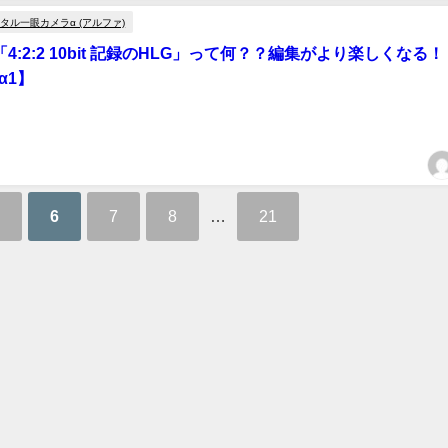
タル一眼カメラα (アルファ)
「4:2:2 10bit 記録のHLG」って何？？編集がより楽しくなる！
α1】
6
7
8
…
21