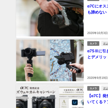
α7Cにオ
も諦めない
2020年10月3日
デジ
カメラ
α7SⅢに
とデメリッ
2020年9月19日
デジ
カメラ
【α7C】
いてくる？