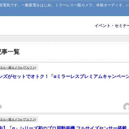
山賀電気です。一般家電をはじめ、ミラーレス一眼カメラ、本格オーディオ、
イベント・セミナ
記事一覧
タル一眼カメラα (アルファ)
ンズがセットでオトク！「αミラーレスプレミアムキャンペー
日
タル一眼カメラα (アルファ)
中】「α」シリーズ初のプロ用動画機 フルサイズセンサー搭載