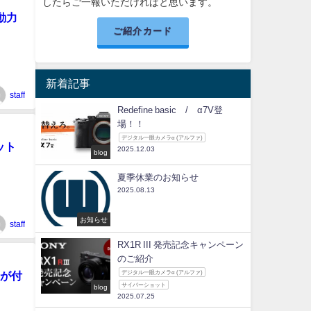
したらご一報いただければと思います。
動力
ご紹介カード
新着記事
staff
Redefine basic / α7V登
場！！
デジタル一眼カメラα (アルファ)
ット
2025.12.03
blog
夏季休業のお知らせ
2025.08.13
お知らせ
staff
RX1R III 発売記念キャンペーン
のご紹介
デジタル一眼カメラα (アルファ)
トが付
サイバーショット
blog
2025.07.25