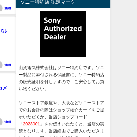
ソニー特約店 認定マーク
staff
バル
staff
山賀電気株式会社はソニー特約店です。ソニ
ー製品に添付される保証書に、ソニー特約店
の販売証明を付しますので、ご安心してお買
カメ
い物ください。
ソニーストア銀座や、大阪などソニーストア
でのお会計の際はショップ紹介カードをご提
示いただくか、当店ショップコード
staff
「
2028001
」をお伝えいただくと、当店の実
績となります。当店経由でご購入いただきま