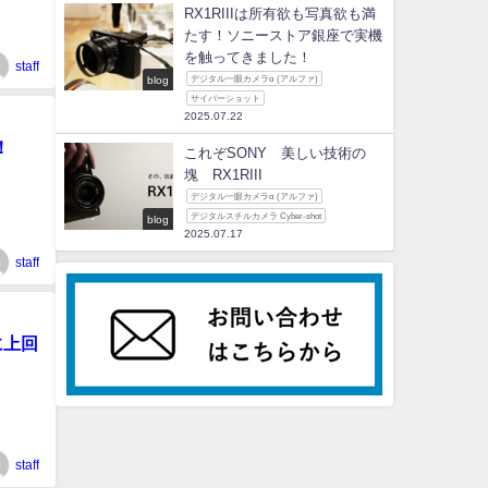
RX1RIIIは所有欲も写真欲も満
たす！ソニーストア銀座で実機
を触ってきました！
staff
blog
デジタル一眼カメラα (アルファ)
サイバーショット
2025.07.22
！
これぞSONY 美しい技術の
塊 RX1RIII
デジタル一眼カメラα (アルファ)
デジタルスチルカメラ Cyber-shot
blog
2025.07.17
staff
に上回
staff