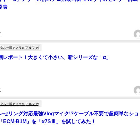
発表
日
タル一眼カメラα (アルファ)
開梱レポート！大きくて小さい、新シリーズな「α」
日
タル一眼カメラα (アルファ)
ンセリング対応最強Vlogマイク!?ケーブル不要で超簡単なショ
ECM-B1M」を「α7SⅢ」を試してみた！