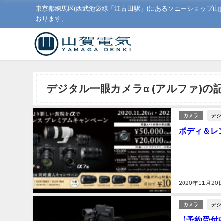
東京都練馬区(西武池袋線「江古田駅」)にあるソニーショップ
おります。
デジタル一眼カメラα (アルファ)の
デジ
カメラ
ボディ＆レ
2020年11月20
デジ
カメラ
【予約受付