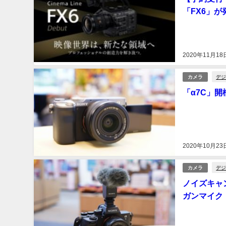
「FX6」が
2020年11月18
デジ
カメラ
「α7C」
2020年10月23
デジ
カメラ
ノイズキャ
ガンマイク「