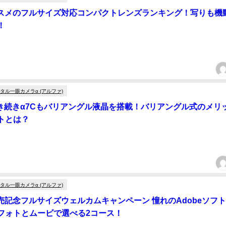
ススメのフルサイズ対応コンパクトレンズランキング！写りも機
！
タル一眼カメラα (アルファ)
引き続きα7Cもバリアングル液晶を搭載！バリアングル式のメリ
トとは？
タル一眼カメラα (アルファ)
発売記念フルサイズウェルカムキャンペーン 憧れのAdobeソフ
フォトとムービで選べる2コース！