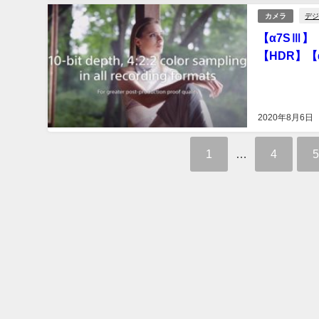
デジ
カメラ
【α7SⅢ】
【HDR】【
2020年8月6日
1
…
4
5