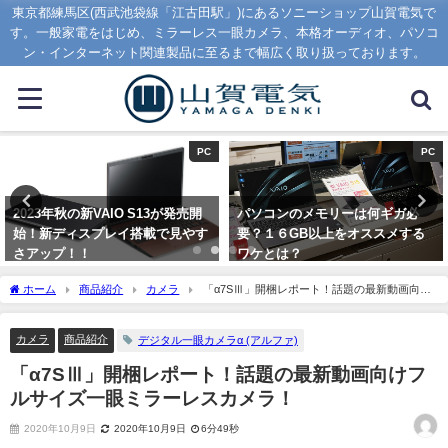
東京都練馬区(西武池袋線「江古田駅」)にあるソニーショップ山賀電気で
す。一般家電をはじめ、ミラーレス一眼カメラ、本格オーディオ、パソコ
ン・インターネット関連製品に至るまで幅広く取り扱っております。
PC
オーディオ
パソコンのメモリーは何ギガ必
【大人気】予約殺到のWF-
要？１６GB以上をオススメする
1000XM5とWF-1000XM4の大き
ワケとは？
さ比較
2020年1月16日
2023年8月7日
ホーム
商品紹介
カメラ
「α7SⅢ」開梱レポート！話題の最新動画向け
フルサイズ一眼ミラーレスカメラ！
カメラ
商品紹介
デジタル一眼カメラα (アルファ)
「α7SⅢ」開梱レポート！話題の最新動画向けフ
ルサイズ一眼ミラーレスカメラ！
2020年10月9日
2020年10月9日
6分49秒