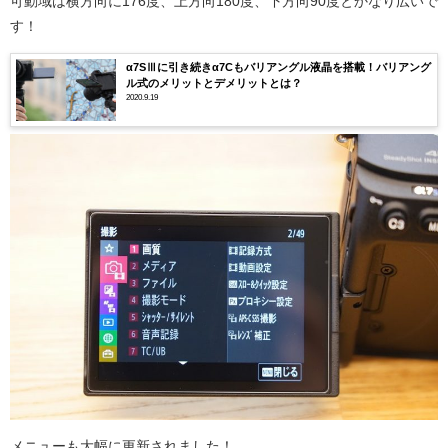
可動域は
横方向に176度、上方向180度、下方向90度とかなり広いで
す！
α7SⅢに引き続きα7Cもバリアングル液晶を搭載！バリアング
ル式のメリットとデメリットとは？
2020.9.19
メニューも大幅に更新されました！