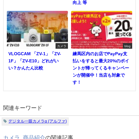
向上 等
カメラ
blog
VLOGCAM 「ZV-1」「ZV-
練馬区内のお店でPayPay支
1F」「ZV-E10」どれがい
払いをすると最大20%のポイ
い？かんたん比較
ントが帰ってくるキャンペー
ンが開催中！当店も対象で
す！
関連キーワード
デジタル一眼カメラα (アルファ)
カメラ
,
商品紹介
の関連記事