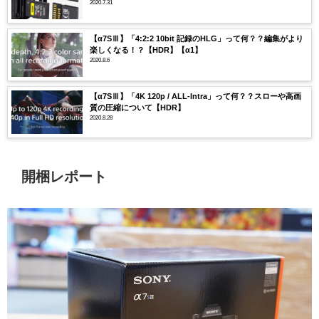
2020.7.31
【α7SⅢ】「4:2:2 10bit 記録のHLG」って何？？編集がより
楽しくなる！？【HDR】【α1】
2020.8.6
【α7SⅢ】「4K 120p / ALL-Intra」って何？？スローや高画
質の圧縮について【HDR】
2020.8.28
開梱レポート