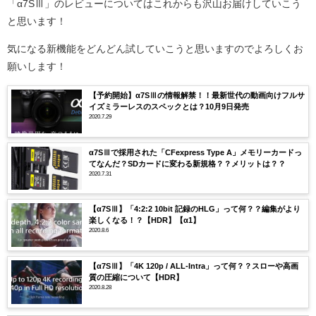
「α7SⅢ」のレビューについてはこれからも沢山お届けしていこう
と思います！
気になる新機能をどんどん試していこうと思いますのでよろしくお
願いします！
【予約開始】α7SⅢの情報解禁！！最新世代の動画向けフルサ
イズミラーレスのスペックとは？10月9日発売
2020.7.29
α7SⅢで採用された「CFexpress Type A」メモリーカードっ
てなんだ？SDカードに変わる新規格？？メリットは？？
2020.7.31
【α7SⅢ】「4:2:2 10bit 記録のHLG」って何？？編集がより
楽しくなる！？【HDR】【α1】
2020.8.6
【α7SⅢ】「4K 120p / ALL-Intra」って何？？スローや高画
質の圧縮について【HDR】
2020.8.28