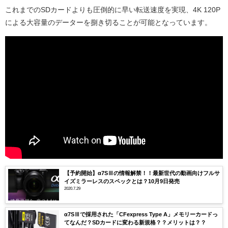
これまでのSDカードよりも圧倒的に早い転送速度を実現、4K 120P
による大容量のデーターを捌き切ることが可能となっています。
【予約開始】α7SⅢの情報解禁！！最新世代の動画向けフルサ
イズミラーレスのスペックとは？10月9日発売
2020.7.29
α7SⅢで採用された「CFexpress Type A」メモリーカードっ
てなんだ？SDカードに変わる新規格？？メリットは？？