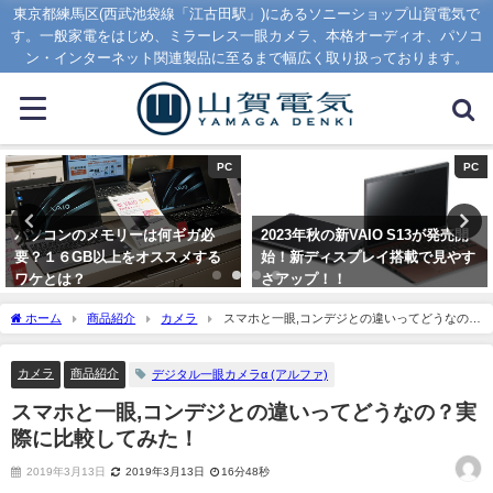
東京都練馬区(西武池袋線「江古田駅」)にあるソニーショップ山賀電気で
す。一般家電をはじめ、ミラーレス一眼カメラ、本格オーディオ、パソコ
ン・インターネット関連製品に至るまで幅広く取り扱っております。
PC
PC
パソコンのメモリーは何ギガ必
2023年秋の新VAIO S13が発売開
要？１６GB以上をオススメする
始！新ディスプレイ搭載で見やす
ワケとは？
さアップ！！
2020年1月16日
2023年9月1日
ホーム
商品紹介
カメラ
スマホと一眼,コンデジとの違いってどうなの？
実際に比較してみた！
カメラ
商品紹介
デジタル一眼カメラα (アルファ)
スマホと一眼,コンデジとの違いってどうなの？実
際に比較してみた！
2019年3月13日
2019年3月13日
16分48秒