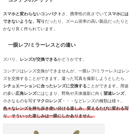
スマホと変わらないコンパクト
さ、携帯性の良さでいて
スマホには
できないような、写り
だったり、ズーム倍率の高い製品
だったりと
かなり良く作られています。
一眼レフ/ミラーレスとの違い
ズバリ、
レンズが交換できる
かどうかです。
コンデジはレンズ交換ができませんが、一眼レフ/ミラーレスはレン
ズを交換することができます。凝った写真を撮影しようとしたら、
シチュエーションに合ったレンズに交換する
ことができます。用途
の多い
広角レンズ
にはじまり、野鳥や天体撮影に向く
望遠レンズ
、
小さなものを写す
マクロレンズ
・・・などレンズの種類は様々。
色々なレンズを持ち歩き使い分ける楽しみ、変えるたびに変わる写
り、そういった楽しみは一眼にしかありません。