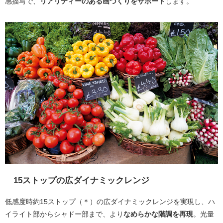
感描写で、
リアリティーのある画づくりをサポート
します。
15ストップの広ダイナミックレンジ
低感度時約15ストップ（＊）の広ダイナミックレンジを実現し、ハ
イライト部からシャドー部まで、より
なめらかな階調を再現
。光量