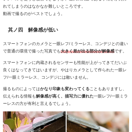
れてしまうのはなかなか難しいところです。
動画で撮るのがベストでしょう。
其ノ四 解像感が低い
スマートフォンのカメラと一眼レフ/ミラーレス、コンデジとの違い
で普通の環境で撮った写真でも
大きく差が出る部分
が解像感
です。
スマートフォンに内蔵されるセンサーも性能が上がってきてだいぶ
良くはなってきてはいますが、やはりカメラとして作られた一眼レ
フ/一眼ミラーレス、コンデジには敵いません。
撮るものによっては
かなり印象も変わってくる
こともありますし、
伝えられる情報も
解像感が高く、描写力に優れた
一眼レフ/一眼ミラ
ーレスの方が有利と言えるでしょう。