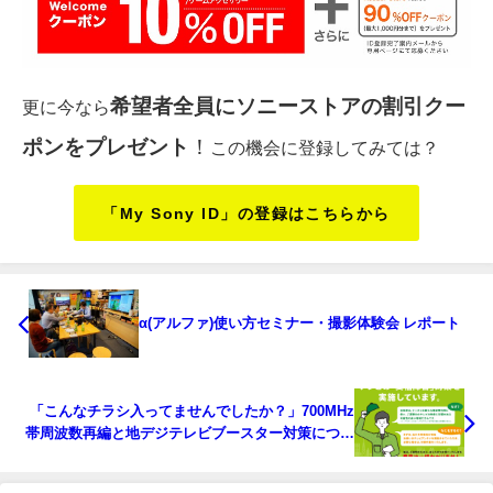
希望者全員にソニーストアの割引クー
更に今なら
ポンをプレゼント
！
この機会に登録してみては？
「My Sony ID」の登録はこちらから
α(アルファ)使い方セミナー・撮影体験会 レポート
「こんなチラシ入ってませんでしたか？」700MHz
帯周波数再編と地デジテレビブースター対策につい
て