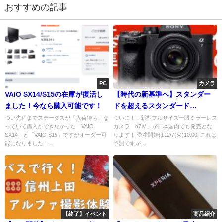
おすすめの記事
PC
カメラ
VAIO SX14/S15の在庫が復活し
【時代の新基準へ】スタンダー
ました！今なら購入可能です！
ドを超えるスタンダード
「α7Ⅳ」ついに国内発表！
つい先程までステータスが「入荷待ち」な
ついに！！新型フルサイズ一眼ミラーレス
っていて購入ができなかった「VAIO
カメラ「α7Ⅳ」が日本国内でも発売とな
12/7(火)10:00より受注開始で
SX14」と「VAIO S15」ですがオーダー可
ります！ 受注開始は12/7(火)10:00 これは
す！
能になりました！...
予測ですが...
【終了】イベント
商品紹介