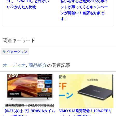
1F」「ZV-E10」どれがい
払いをすると最大20%のポイ
い？かんたん比較
ントが帰ってくるキャンペー
ンが開催中！当店も対象で
す！
関連キーワード
ウォークマン
オーディオ
,
商品紹介
の関連記事
【9/27(水)まで】BRAVIAタイム
VAIO S13発売記念！10%OFFキ