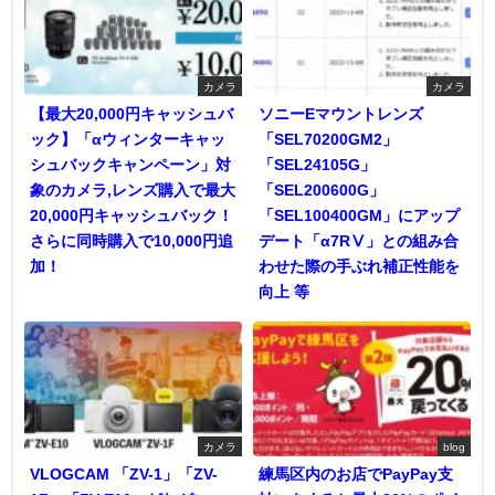
カメラ
カメラ
【最大20,000円キャッシュバ
ソニーEマウントレンズ
ック】「αウィンターキャッ
「SEL70200GM2」
シュバックキャンペーン」対
「SEL24105G」
象のカメラ,レンズ購入で最大
「SEL200600G」
20,000円キャッシュバック！
「SEL100400GM」にアップ
さらに同時購入で10,000円追
デート「α7RⅤ」との組み合
加！
わせた際の手ぶれ補正性能を
向上 等
カメラ
blog
VLOGCAM 「ZV-1」「ZV-
練馬区内のお店でPayPay支