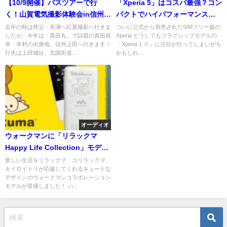
【10/9開催】バスツアーで行
「Xperia 5」はコスパ最強？コン
く！山賀電気撮影体験会in信州上
パクトでハイパフォーマンスな
田【参加募集中！】
SIMフリースマホは買いか？
去年の秋は秩父・長瀞へ紅葉撮影へ行きま
ついに公式から発売されたSIMフリー版の
したが、今年は「真田丸」で話題の真田昌
Xperia どうしてもフラグシップモデルの
幸・幸村の出身地、信州上田へ行きます！
「Xperia 1 Ⅱ」に注目が行ってしまいがち
行先は上田城址、北国街道...
かもしれ...
オーディオ
ウォークマンに「リラックマ
Happy Life Collection」モデル
が登場！新生活を応援してくれ
新しい生活をリラックマ、コリラックマ、
キイロイトリが応援してくれるキュートな
るコラボレーションモデルで
デザインのウォークマンコラボレーション
す！
モデルが登場しました！ ハ...