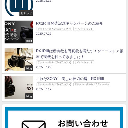
2025.08.13
お知らせ
RX1R III 発売記念キャンペーンのご紹介
デジタル一眼カメラα (アルファ)
サイバーショット
2025.07.25
blog
RX1RIIIは所有欲も写真欲も満たす！ソニーストア銀
座で実機を触ってきました！
デジタル一眼カメラα (アルファ)
サイバーショット
2025.07.22
blog
これぞSONY 美しい技術の塊 RX1RIII
デジタル一眼カメラα (アルファ)
デジタルスチルカメラ Cyber-shot
2025.07.17
blog