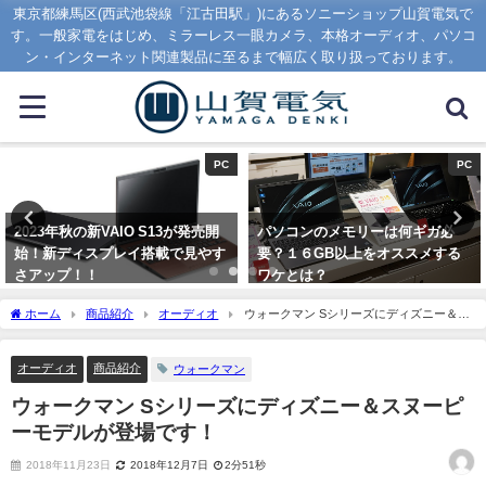
東京都練馬区(西武池袋線「江古田駅」)にあるソニーショップ山賀電気で
す。一般家電をはじめ、ミラーレス一眼カメラ、本格オーディオ、パソコ
ン・インターネット関連製品に至るまで幅広く取り扱っております。
PC
PC
2023年秋の新VAIO S13が発売開
パソコンのメモリーは何ギガ必
始！新ディスプレイ搭載で見やす
要？１６GB以上をオススメする
さアップ！！
ワケとは？
2023年9月1日
2020年1月16日
ホーム
商品紹介
オーディオ
ウォークマン Sシリーズにディズニー＆ス
ヌーピーモデルが登場です！
オーディオ
商品紹介
ウォークマン
ウォークマン Sシリーズにディズニー＆スヌーピ
ーモデルが登場です！
2018年11月23日
2018年12月7日
2分51秒