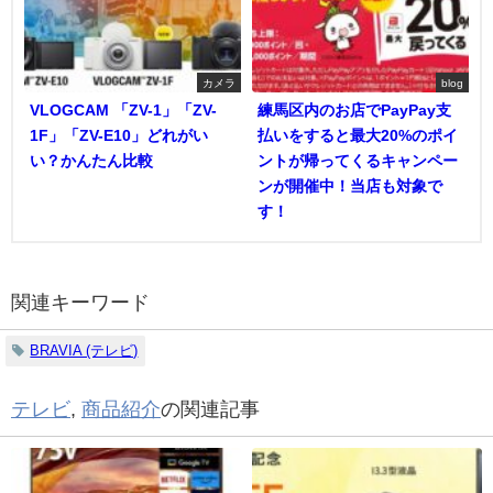
カメラ
blog
VLOGCAM 「ZV-1」「ZV-
練馬区内のお店でPayPay支
1F」「ZV-E10」どれがい
払いをすると最大20%のポイ
い？かんたん比較
ントが帰ってくるキャンペー
ンが開催中！当店も対象で
す！
関連キーワード
BRAVIA (テレビ)
テレビ
,
商品紹介
の関連記事