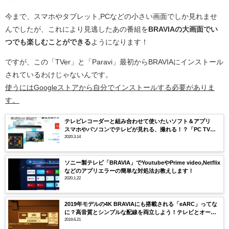
今まで、スマホやタブレット,PCなどの小さい画面でしか見れませ
んでしたが、これにより見逃したあの番組を
BRAVIAの大画面でい
つでも楽しむことができる
ようになります！
ですが、この「TVer」と「Paravi」最初からBRAVIAにインストール
されているわけじゃないんです。
使うにはGoogleストアから自分でインストールする必要がありま
す。
テレビレコーダーと組み合わせて使いたいソフト＆アプリ
スマホやパソコンでテレビが見れる、撮れる！？「PC TV
Plus」「SeeQVault Player Plus」
2020.3.14
ソニー製テレビ「BRAVIA」でYoutubeやPrime video,Netflix
などのアプリエラーの簡単な対処法お教えします！
2020.1.22
2019年モデルの4K BRAVIAにも搭載される「eARC」ってな
に？高音質とシンプルな配線を両立しよう！テレビとオーデ
ィオをもっと楽しもう！
2019.6.21