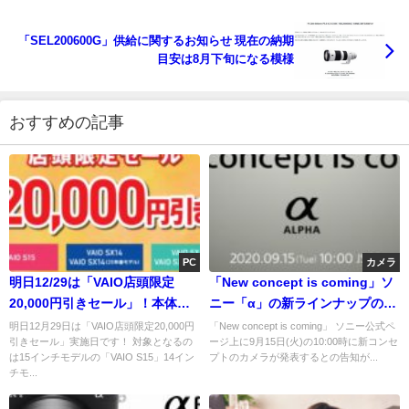
「SEL200600G」供給に関するお知らせ 現在の納期
目安は8月下旬になる模様
おすすめの記事
PC
カメラ
明日12/29は「VAIO店頭限定
「New concept is coming」ソ
20,000円引きセール」！本体が
ニー「α」の新ラインナップの予
20,000円引き！更に他のキャン
告がソニー公式ページ上に登
明日12月29日は「VAIO店頭限定20,000円
「New concept is coming」 ソニー公式ペ
引きセール」実施日です！ 対象となるの
ージ上に9月15日(火)の10:00時に新コンセ
ペーンも併用可能！
場。噂の小型フルサイズか？
は15インチモデルの「VAIO S15」14イン
プトのカメラが発表するとの告知が...
チモ...