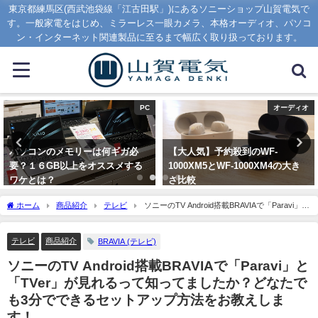
東京都練馬区(西武池袋線「江古田駅」)にあるソニーショップ山賀電気で
す。一般家電をはじめ、ミラーレス一眼カメラ、本格オーディオ、パソコ
ン・インターネット関連製品に至るまで幅広く取り扱っております。
オーディオ
PC
【大人気】予約殺到のWF-
2023年秋の新VAIO S13が発売開
1000XM5とWF-1000XM4の大き
始！新ディスプレイ搭載で見やす
さ比較
さアップ！！
2023年8月7日
2023年9月1日
ホーム
商品紹介
テレビ
ソニーのTV Android搭載BRAVIAで「Paravi」と
「TVer」が見れるって知ってましたか？どなたでも3分でできるセットアップ方法をお
教えします！
テレビ
商品紹介
BRAVIA (テレビ)
ソニーのTV Android搭載BRAVIAで「Paravi」と
「TVer」が見れるって知ってましたか？どなたで
も3分でできるセットアップ方法をお教えしま
す！