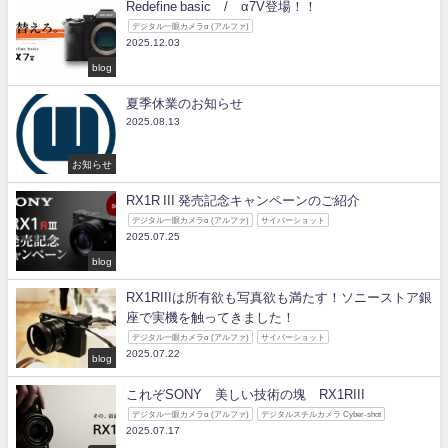
Redefine basic / α7V登場！！
デジタル一眼カメラα (アルファ)
2025.12.03
blog
夏季休業のお知らせ
2025.08.13
お知らせ
RX1R III 発売記念キャンペーンのご紹介
デジタル一眼カメラα (アルファ)
サイバーショット
2025.07.25
blog
RX1RIIIは所有欲も写真欲も満たす！ソニーストア銀
座で実機を触ってきました！
デジタル一眼カメラα (アルファ)
サイバーショット
2025.07.22
blog
これぞSONY 美しい技術の塊 RX1RIII
デジタル一眼カメラα (アルファ)
デジタルスチルカメラ Cyber-shot
2025.07.17