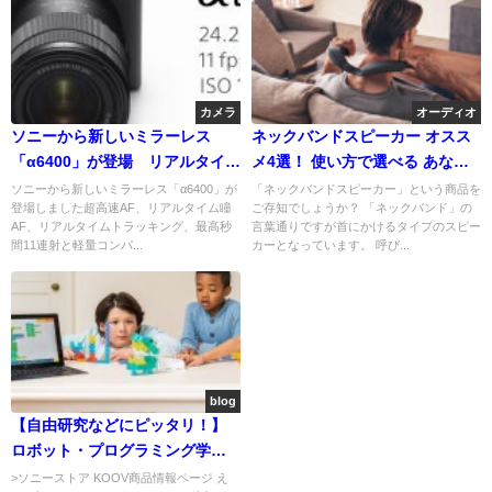
カメラ
オーディオ
ソニーから新しいミラーレス
ネックバンドスピーカー オスス
「α6400」が登場 リアルタイム
メ4選！ 使い方で選べる あなた
トラッキングに対応しながらコ
にピッタリのネックバンドスピ
ソニーから新しいミラーレス「α6400」が
「ネックバンドスピーカー」という商品を
登場しました超高速AF、リアルタイム瞳
ご存知でしょうか？ 「ネックバンド」の
ンパクトで軽い！
ーカー！
AF、リアルタイムトラッキング、最高秒
言葉通りですが首にかけるタイプのスピー
間11連射と軽量コンパ...
カーとなっています。 呼び...
blog
【自由研究などにピッタリ！】
ロボット・プログラミング学習
キット「KOOV(クーヴ)」が発
>ソニーストア KOOV商品情報ページ え