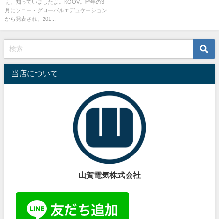
ぇ、知っていましたよ。KOOV。昨年の3
売！2020年小学校でプログラミ
月にソニー・グローバルエデュケーション
ング教育義務化に向けての準備
から発表され、201...
を！【始めるなら今！】
当店について
山賀電気株式会社