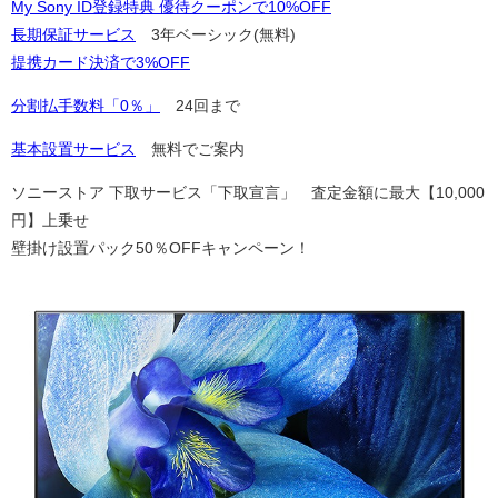
My Sony ID登録特典 優待クーポンで10%OFF
長期保証サービス
3年ベーシック(無料)
提携カード決済で3%OFF
分割払手数料「0％」
24回まで
基本設置サービス
無料でご案内
ソニーストア 下取サービス「下取宣言」 査定金額に最大【10,000
円】上乗せ
壁掛け設置パック50％OFFキャンペーン！