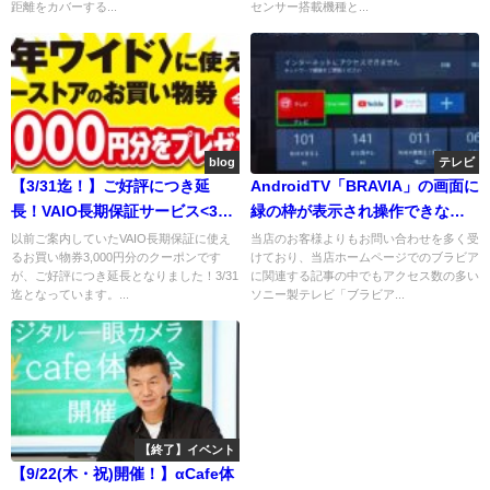
距離をカバーする...
センサー搭載機種と...
blog
テレビ
【3/31迄！】ご好評につき延
AndroidTV「BRAVIA」の画面に
長！VAIO長期保証サービス<3年
緑の枠が表示され操作できない
ワイド>に使えるお買い物券
場合の対処法【TalkBack】
以前ご案内していたVAIO長期保証に使え
当店のお客様よりもお問い合わせを多く受
るお買い物券3,000円分のクーポンです
けており、当店ホームページでのブラビア
3,000円分をプレゼント！
が、ご好評につき延長となりました！3/31
に関連する記事の中でもアクセス数の多い
迄となっています。...
ソニー製テレビ「ブラビア...
【終了】イベント
【9/22(木・祝)開催！】αCafe体