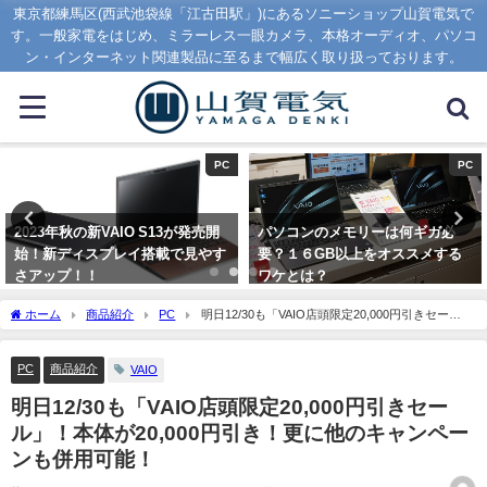
東京都練馬区(西武池袋線「江古田駅」)にあるソニーショップ山賀電気で
す。一般家電をはじめ、ミラーレス一眼カメラ、本格オーディオ、パソコ
ン・インターネット関連製品に至るまで幅広く取り扱っております。
PC
PC
2023年秋の新VAIO S13が発売開
パソコンのメモリーは何ギガ必
始！新ディスプレイ搭載で見やす
要？１６GB以上をオススメする
さアップ！！
ワケとは？
2023年9月1日
2020年1月16日
ホーム
商品紹介
PC
明日12/30も「VAIO店頭限定20,000円引きセー
ル」！本体が20,000円引き！更に他のキャンペーンも併用可能！
PC
商品紹介
VAIO
明日12/30も「VAIO店頭限定20,000円引きセー
ル」！本体が20,000円引き！更に他のキャンペー
ンも併用可能！