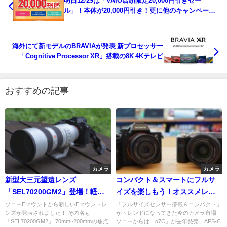
明日12/29は「VAIO店頭限定20,000円引きセー
ル」！本体が20,000円引き！更に他のキャンペーン
も併用可能！
海外にて新モデルのBRAVIAが発表 新プロセッサー
「Cognitive Processor XR」搭載の8K 4Kテレビ
おすすめの記事
カメラ
カメラ
新型大三元望遠レンズ
コンパクト＆スマートにフルサ
「SEL70200GM2」登場！軽量
イズを楽しもう！オススメレン
＆高速＆使いやすさUPの新型
ズ5選
ソニーEマウントから新しいEマウントレ
「フルサイズセンサー搭載＆コンパクト」
ンズが発表されました！ その名も
がトレンドになってきた今のカメラ市場
GMレンズ
「SEL70200GM2」 70mm~200mmの焦点
ソニーからは「α7C」が去年発売、APS-C