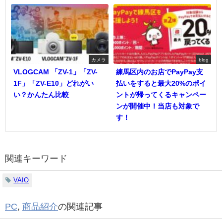
カメラ
blog
VLOGCAM 「ZV-1」「ZV-
練馬区内のお店でPayPay支
1F」「ZV-E10」どれがい
払いをすると最大20%のポイ
い？かんたん比較
ントが帰ってくるキャンペー
ンが開催中！当店も対象で
す！
関連キーワード
VAIO
PC
,
商品紹介
の関連記事