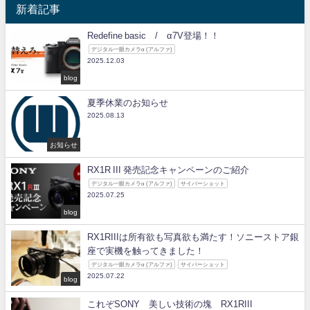
新着記事
Redefine basic / α7V登場！！
デジタル一眼カメラα (アルファ)
2025.12.03
blog
夏季休業のお知らせ
2025.08.13
お知らせ
RX1R III 発売記念キャンペーンのご紹介
デジタル一眼カメラα (アルファ)
サイバーショット
2025.07.25
blog
RX1RIIIは所有欲も写真欲も満たす！ソニーストア銀
座で実機を触ってきました！
デジタル一眼カメラα (アルファ)
サイバーショット
2025.07.22
blog
これぞSONY 美しい技術の塊 RX1RIII