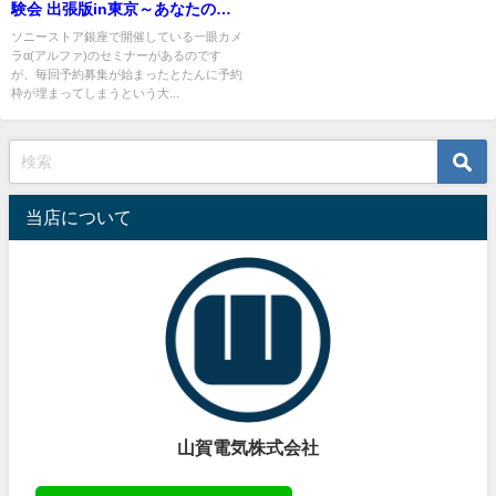
験会 出張版in東京～あなたの街
にO講師がやってくる～
ソニーストア銀座で開催している一眼カメ
ラα(アルファ)のセミナーがあるのです
が、毎回予約募集が始まったとたんに予約
枠が埋まってしまうという大...
当店について
山賀電気株式会社