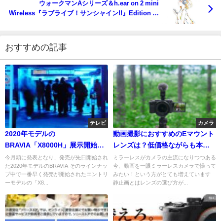
ウォークマンAシリーズ＆h.ear on 2 mini
Wireless『ラブライブ！サンシャイン!!』Edition ソ
ニーストア限定、期間限定で発売！
おすすめの記事
テレビ
カメラ
2020年モデルの
動画撮影におすすめのEマウント
BRAVIA「X8000H」展示開始致
レンズは？低価格ながらも本格
しました！19年モデルとの比較
的な動画撮影ができるオススメ
今月頭に発表となり、発売が先日開始され
ミラーレスがカメラの主流になりつつある
た2020年モデルのBRAVIA そのラインナッ
今、動画を一眼ミラーレスカメラで撮って
も！
レンズ6選
プ中で一番早く発売が開始されたエントリ
みたい！という方がとても増えています
ーモデルの「X8...
静止画とはレンズの選び方が...