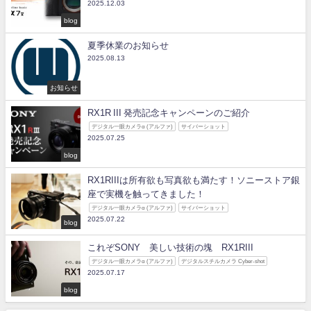
2025.12.03
blog
夏季休業のお知らせ
2025.08.13
お知らせ
RX1R III 発売記念キャンペーンのご紹介
デジタル一眼カメラα (アルファ)
サイバーショット
2025.07.25
blog
RX1RIIIは所有欲も写真欲も満たす！ソニーストア銀
座で実機を触ってきました！
デジタル一眼カメラα (アルファ)
サイバーショット
2025.07.22
blog
これぞSONY 美しい技術の塊 RX1RIII
デジタル一眼カメラα (アルファ)
デジタルスチルカメラ Cyber-shot
2025.07.17
blog