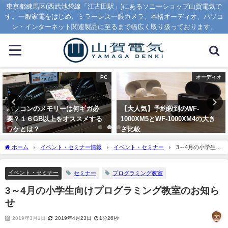
東京都練馬区(西武池袋線「江古田駅」)にあるソニーショップ山賀電気で
す。一般家電をはじめ、ミラーレス一眼カメラ、本格オーディオ、パソコ
ン・インターネット関連製品に至るまで幅広く取り扱っております。
PC
オーディオ
パソコンのメモリーは何ギガ必
【大人気】予約殺到のWF-
要？１６GB以上をオススメする
1000XM5とWF-1000XM4の大き
ワケとは？
さ比較
2020年1月16日
2023年8月7日
ホーム
イベント・セミナー情報
イベント・セミナー
3～4月の小学生向
けプログラミング教室のお知らせ
イベント・セミナー
セミナー
プログラミング教室
3～4月の小学生向けプログラミング教室のお知ら
せ
2019年3月1日
2019年4月23日
1分26秒