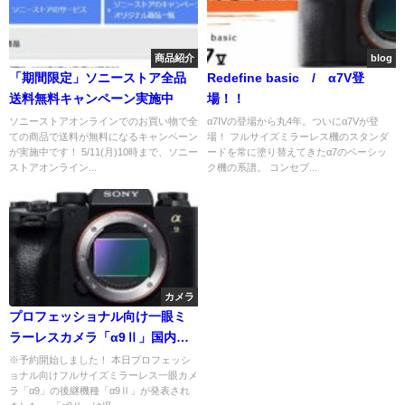
商品紹介
blog
「期間限定」ソニーストア全品
Redefine basic / α7V登
送料無料キャンペーン実施中
場！！
ソニーストアオンラインでのお買い物で全
α7IVの登場から丸4年。ついにα7Vが登
ての商品で送料が無料になるキャンペーン
場！ フルサイズミラーレス機のスタンダ
が実施中です！ 5/11(月)10時まで、ソニー
ードを常に塗り替えてきたα7のベーシッ
ストアオンライン...
ク機の系譜。 コンセプ...
カメラ
プロフェッショナル向け一眼ミ
ラーレスカメラ「α9Ⅱ」国内発
表！「α9」からの進化点は？
※予約開始しました！ 本日プロフェッシ
ョナル向けフルサイズミラーレス一眼カメ
ラ「α9」の後継機種「α9Ⅱ」が発表され