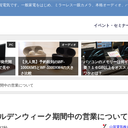
山賀電気です。一般家電をはじめ、ミラーレス一眼カメラ、本格オーディオ、
イベント・セミナ
PC
オーディオ
3が発売開
【大人気】予約殺到のWF-
パソコンのメモリーは何
で見や
1000XM5とWF-1000XM4の大き
要？１６GB以上をオスス
さ比較
ワケとは？
2023年8月7日
2020年1月16日
間中の営業について
ルデンウィーク期間中の営業につい
山賀電気株
32秒