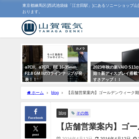
東京都練馬区(西武池袋線「江古田駅」)にあるソニーショップ
おります。
カメラ
α7CII、α7CR、FE 16-35mm
2023年秋の新VAIO S1
F2.8 GM IIの3ラインナップが発
始！新ディスプレイ搭載
表！！
すさアップ！！
2023年9月1日
2023年9月1日
ホーム
blog
【店舗営業案内】ゴールデンウィーク期
blog
その他
Facebook
【店舗営業案内】ゴー
post
2016年4月12日
2016年4月12日