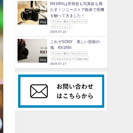
RX1RIIIは所有欲も写真欲も満
たす！ソニーストア銀座で実機
を触ってきました！
blog
デジタル一眼カメラα (アルファ)
サイバーショット
2025.07.22
これぞSONY 美しい技術の
塊 RX1RIII
デジタル一眼カメラα (アルファ)
デジタルスチルカメラ Cyber-shot
blog
2025.07.17