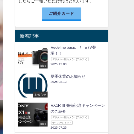
したらご一報いただければと思います。
ご紹介カード
新着記事
Redefine basic / α7V登
場！！
デジタル一眼カメラα (アルファ)
2025.12.03
blog
夏季休業のお知らせ
2025.08.13
お知らせ
RX1R III 発売記念キャンペーン
のご紹介
デジタル一眼カメラα (アルファ)
サイバーショット
blog
2025.07.25