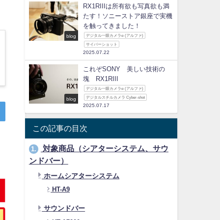
RX1RIIIは所有欲も写真欲も満
たす！ソニーストア銀座で実機
を触ってきました！
blog
デジタル一眼カメラα (アルファ)
サイバーショット
2025.07.22
これぞSONY 美しい技術の
塊 RX1RIII
デジタル一眼カメラα (アルファ)
デジタルスチルカメラ Cyber-shot
blog
2025.07.17
この記事の目次
対象商品（シアターシステム、サウ
1.
ンドバー）
ホームシアターシステム
HT-A9
サウンドバー