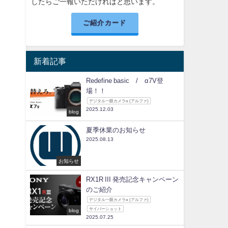
したらご一報いただければと思います。
ご紹介カード
新着記事
Redefine basic / α7V登
場！！
デジタル一眼カメラα (アルファ)
2025.12.03
blog
夏季休業のお知らせ
2025.08.13
お知らせ
RX1R III 発売記念キャンペーン
のご紹介
デジタル一眼カメラα (アルファ)
サイバーショット
blog
2025.07.25