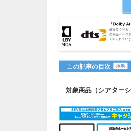
「Dolby 
最近良く見るこの
の商品ページ
く知られていま
この記事の目次
[
表示
]
対象商品（シアター