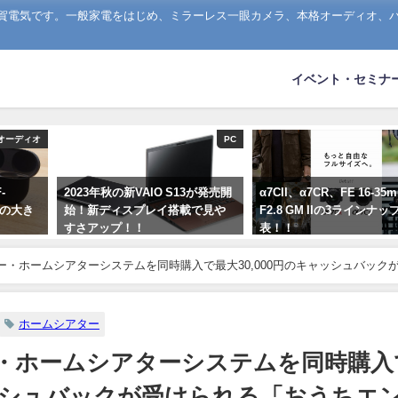
山賀電気です。一般家電をはじめ、ミラーレス一眼カメラ、本格オーディオ、
イベント・セミナ
オーディオ
PC
-
2023年秋の新VAIO S13が発売開
α7CII、α7CR、FE 16-35
M4の大き
始！新ディスプレイ搭載で見や
F2.8 GM IIの3ラインナ
すさアップ！！
表！！
2023年9月1日
2023年9月1日
ー・ホームシアターシステムを同時購入で最大30,000円のキャッシュバック
！55V型以上の対象ブラビアを購入またはすでにお持ちの方対象
ホームシアター
・ホームシアターシステムを同時購入
ャッシュバックが受けられる「おうちエ