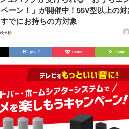
ペーン！」が開催中！55V型以上の対
はすでにお持ちの方対象
5分6秒
はてブ
Pocket
Feedly