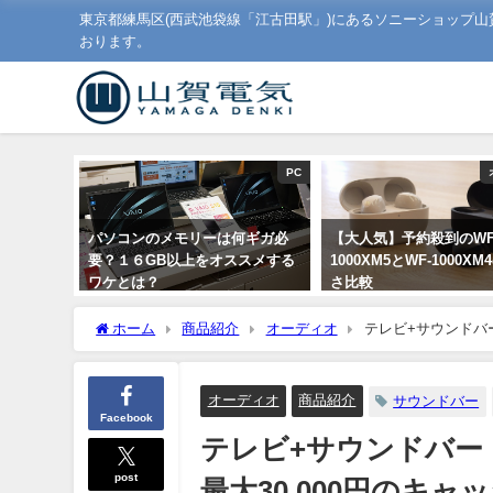
東京都練馬区(西武池袋線「江古田駅」)にあるソニーショップ
おります。
PC
パソコンのメモリーは何ギガ必
【大人気】予約殺到のWF
要？１６GB以上をオススメする
1000XM5とWF-1000X
ワケとは？
さ比較
2020年1月16日
2023年8月7日
ホーム
商品紹介
オーディオ
テレビ+サウンドバ
られる「おうちエンタメを楽しもうキャンペーン！」が開催中
オーディオ
商品紹介
サウンドバー
Facebook
テレビ+サウンドバー
post
最大30,000円のキ