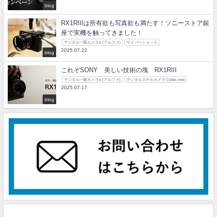
blog
RX1RIIIは所有欲も写真欲も満たす！ソニーストア銀
座で実機を触ってきました！
デジタル一眼カメラα (アルファ)
サイバーショット
2025.07.22
blog
これぞSONY 美しい技術の塊 RX1RIII
デジタル一眼カメラα (アルファ)
デジタルスチルカメラ Cyber-shot
2025.07.17
blog