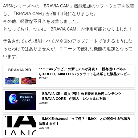
A95Kシリーズへの「BRAVIA CAM」機能追加のソフトウェアを改善
し、「BRAVIA CAM」が利用可能になりました。
その他、軽微な不具合を改善しました。
となっており、ついに「BRAVIA CAM」が使用可能となりました！
予告されていた機能すべてが今回のアップデートで使えるようにな
ったわけではありませんが、ユニークで便利な機能の追加となって
います。
ソニー4Kブラビア の新モデルが発表！！新有機ELパネル
QD-OLED、Mini LEDバックライトを搭載した液晶テレビな
ど合計28機種
2022.6.11
「BRAVIA XR」購入で楽しめる映画見放題コンテンツ
「BRAVIA CORE」が購入・レンタルに対応！
2022.3.9
「IMAX Enhanced」って何？「IMAX」との関係性＆視聴方
法教えます！
2021.7.10