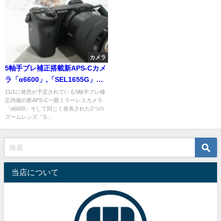
カメラ
5軸手ブレ補正搭載新APS-Cカメ
ラ「α6600」,「SEL1655G」
「SEL70350G」ショールームレ
11/1に発売が予定されている5軸手ブレ補
正内蔵の新APS-C一眼ミラーレスカメラ
ポート
「α6600」そして同じく発表された2つの
ズームレンズ「S...
当店について