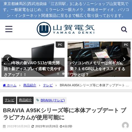
東京都練馬区(西武池袋線「江古田駅」)にあるソニーショップ山賀電気で
す。一般家電をはじめ、ミラーレス一眼カメラ、本格オーディオ、パソコ
ン・インターネット関連製品に至るまで幅広く取り扱っております。
PC
オーディオ
パソコンのメモリーは何ギガ必
【大人気】予約殺到のWF-
要？１６GB以上をオススメする
1000XM5とWF-1000XM4の大き
ワケとは？
さ比較
2020年1月16日
2023年8月7日
ホーム
商品紹介
テレビ
BRAVIA A95Kシリーズ等に本体アップデート ブ
ラビアカムが使用可能に
テレビ
商品紹介
BRAVIA (テレビ)
BRAVIA A95Kシリーズ等に本体アップデート ブ
ラビアカムが使用可能に
2022年10月26日
2022年10月26日
4分2秒