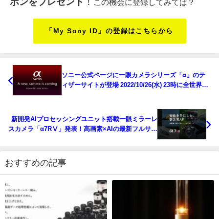
ポンをプレゼント
！
この機会に登録してみては？
「My Sony ID」の登録はこちらから
ソニー公式ページに一眼カメラシリーズ「α」のテ
ィザーサイトが登場 2022/10/26(水) 23時に全世界同
時発表 高画素機の「R」シリーズか？
新開発AIプロセッシングユニット搭載一眼ミラーレ
スカメラ「α7RⅤ」発表！高画素×AIの最新フルサイ
ズ一眼
おすすめの記事