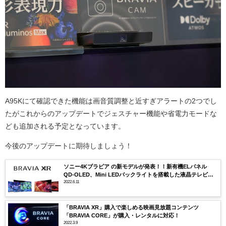
A95Kにて確認できた機能は画音質調整と近すぎアラートの2つでし
たがこれからのアップデートでジェスチャー機能や省電力モードな
ども追加される予定となっています。
今後のアップデートに期待しましょう！
ソニー4Kブラビア の新モデルが発表！！新有機ELパネル
QD-OLED、Mini LEDバックライトを搭載した液晶テレビな
ど合計28機種
2022.6.11
「BRAVIA XR」購入で楽しめる映画見放題コンテンツ
「BRAVIA CORE」が購入・レンタルに対応！
2022.3.9