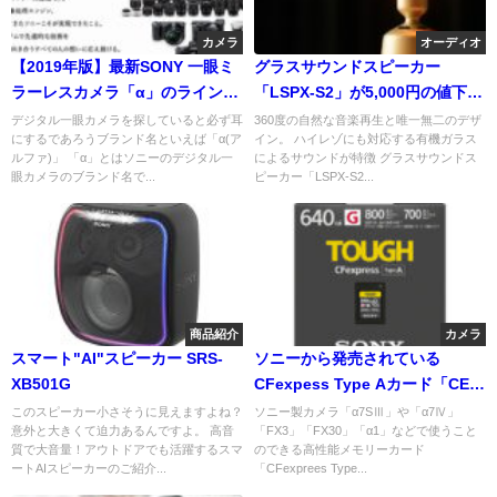
カメラ
オーディオ
【2019年版】最新SONY 一眼ミ
グラスサウンドスピーカー
ラーレスカメラ「α」のラインナ
「LSPX-S2」が5,000円の値下げ
ップまとめ
インテリアとしても楽しめるオ
デジタル一眼カメラを探していると必ず耳
360度の自然な音楽再生と唯一無二のデザ
にするであろうブランド名といえば「α(ア
イン。 ハイレゾにも対応する有機ガラス
シャレなハイレゾ対応スピーカ
ルファ)」 「α」とはソニーのデジタル一
によるサウンドが特徴 グラスサウンドス
ー
眼カメラのブランド名で...
ピーカー「LSPX-S2...
商品紹介
カメラ
スマート"AI"スピーカー SRS-
ソニーから発売されている
XB501G
CFexpess Type Aカード「CEA-
G」シリーズに待望の大容量モデ
このスピーカー小さそうに見えますよね？
ソニー製カメラ「α7SⅢ」や「α7Ⅳ」
意外と大きくて迫力あるんですよ。 高音
「FX3」「FX30」「α1」などで使うこと
ル320GB,640GBが登場。耐久性
質で大音量！アウトドアでも活躍するスマ
のできる高性能メモリーカード
の高いタフ仕様
ートAIスピーカーのご紹介...
「CFexprees Type...