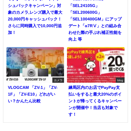
シュバックキャンペーン」対
「SEL24105G」
象のカメラ,レンズ購入で最大
「SEL200600G」
20,000円キャッシュバック！
「SEL100400GM」にアップ
さらに同時購入で10,000円追
デート「α7RⅤ」との組み合
加！
わせた際の手ぶれ補正性能を
向上 等
カメラ
blog
VLOGCAM 「ZV-1」「ZV-
練馬区内のお店でPayPay支
1F」「ZV-E10」どれがい
払いをすると最大20%のポイ
い？かんたん比較
ントが帰ってくるキャンペー
ンが開催中！当店も対象で
す！