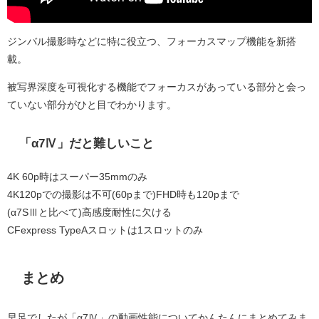
ジンバル撮影時などに特に役立つ、フォーカスマップ機能を新搭
載。
被写界深度を可視化する機能でフォーカスがあっている部分と会っ
ていない部分がひと目でわかります。
「α7Ⅳ」だと難しいこと
4K 60p時はスーパー35mmのみ
4K120pでの撮影は不可(60pまで)FHD時も120pまで
(α7SⅢと比べて)高感度耐性に欠ける
CFexpress TypeAスロットは1スロットのみ
まとめ
早足でしたが「α7Ⅳ」の動画性能についてかんたんにまとめてみま