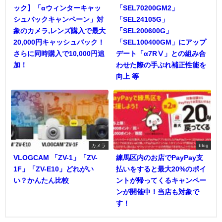
ック】「αウィンターキャッ
「SEL70200GM2」
シュバックキャンペーン」対
「SEL24105G」
象のカメラ,レンズ購入で最大
「SEL200600G」
20,000円キャッシュバック！
「SEL100400GM」にアップ
さらに同時購入で10,000円追
デート「α7RⅤ」との組み合
加！
わせた際の手ぶれ補正性能を
向上 等
カメラ
blog
VLOGCAM 「ZV-1」「ZV-
練馬区内のお店でPayPay支
1F」「ZV-E10」どれがい
払いをすると最大20%のポイ
い？かんたん比較
ントが帰ってくるキャンペー
ンが開催中！当店も対象で
す！