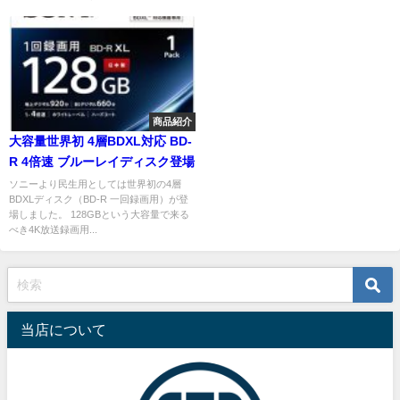
商品紹介
大容量世界初 4層BDXL対応 BD-
R 4倍速 ブルーレイディスク登場
ソニーより民生用としては世界初の4層
BDXLディスク（BD-R 一回録画用）が登
場しました。 128GBという大容量で来る
べき4K放送録画用...
当店について