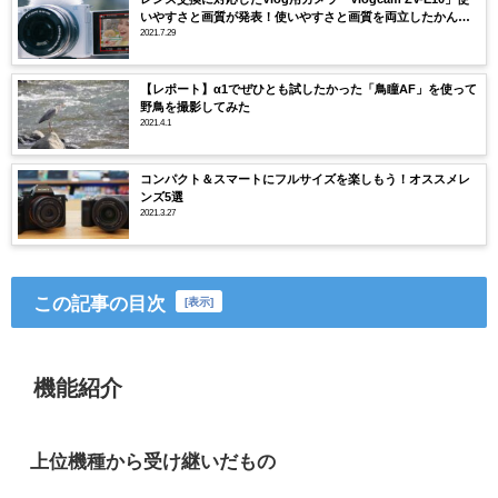
いやすさと画質が発表！使いやすさと画質を両立したかんた
ん動画用カメラ！
2021.7.29
【レポート】α1でぜひとも試したかった「鳥瞳AF」を使って
野鳥を撮影してみた
2021.4.1
コンパクト＆スマートにフルサイズを楽しもう！オススメレ
ンズ5選
2021.3.27
この記事の目次
[
表示
]
機能紹介
上位機種から受け継いだもの