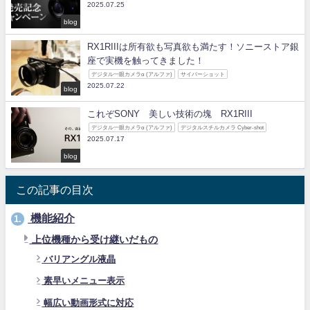
2025.07.25
blog
RX1RIIIは所有欲も写真欲も満たす！ソニーストア銀
座で実機を触ってきました！
デジタル一眼カメラα (アルファ)
サイバーショット
2025.07.22
blog
これぞSONY 美しい技術の塊 RX1RIII
デジタル一眼カメラα (アルファ)
デジタルスチルカメラ Cyber-shot
2025.07.17
blog
この記事の目次
機能紹介
1.
上位機種から受け継いだもの
バリアングル液晶
素早いメニュー表示
幅広い動画形式に対応