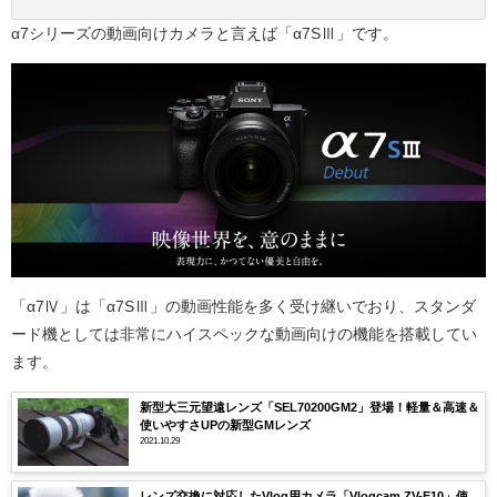
α7シリーズの動画向けカメラと言えば「α7SⅢ」です。
「α7Ⅳ」は「α7SⅢ」の動画性能を多く受け継いでおり、スタンダ
ード機としては非常にハイスペックな動画向けの機能を搭載してい
ます。
新型大三元望遠レンズ「SEL70200GM2」登場！軽量＆高速＆
使いやすさUPの新型GMレンズ
2021.10.29
レンズ交換に対応したVlog用カメラ「Vlogcam ZV-E10」使