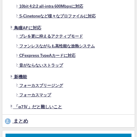
10bit 4:2:2 all-intra 600Mbpsに対応
S-Cinetoneなど様々なプロファイルに対応
鳥瞳AFに対応
ブレを更に抑えるアクティブモード
ファンレスながらも高性能な放熱システム
CFexpress TypeAカードに対応
音がならないストラップ
新機能
フォーカスブリージング
フォーカスマップ
「α7Ⅳ」だと難しいこと
まとめ
2.