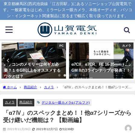
東京都練馬区(西武池袋線「江古田駅」)にあるソニーショップ山賀電気で
す。一般家電をはじめ、ミラーレス一眼カメラ、本格オーディオ、パソコ
ン・インターネット関連製品に至るまで幅広く取り扱っております。
PC
カメラ
パソコンのメモリーは何ギガ必
α7CII、α7CR、FE 16-35mm F2.8
要？１６GB以上をオススメする
GM IIの3ラインナップが発表！！
ワケとは？
2023年9月1日
2020年1月16日
ホーム
商品紹介
カメラ
「α7Ⅳ」のスペックまとめ！！他α7シリーズか
ら受け継いだ機能は？ 【動画編】
カメラ
商品紹介
デジタル一眼カメラα (アルファ)
「α7Ⅳ」のスペックまとめ！！他α7シリーズから
受け継いだ機能は？ 【動画編】
2021年11月29日
2021年12月7日
5分39秒