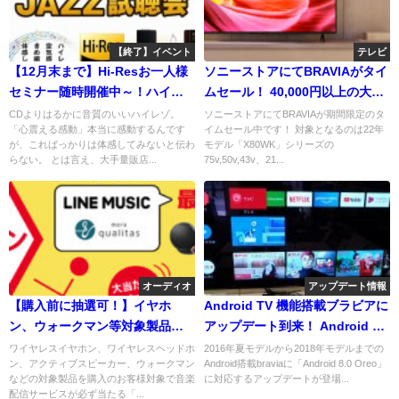
【終了】イベント
テレビ
【12月末まで】Hi-Resお一人様
ソニーストアにてBRAVIAがタイ
セミナー随時開催中～！ハイレ
ムセール！ 40,000円以上の大幅
ゾって何？どれくらい良い音な
割引も！「X80WK」「X80J」シ
CDよりはるかに音質のいいハイレゾ。
ソニーストアにてBRAVIAが期間限定のタ
「心震える感動」本当に感動するんです
イムセール中です！ 対象となるのは22年
の？お答えできる限りお答えし
リーズ
が、こればっかりは体感してみないと伝わ
モデル「X80WK」シリーズの
ますー！
らない。 とは言え、大手量販店...
75v,50v,43v、21...
オーディオ
アップデート情報
【購入前に抽選可！】イヤホ
Android TV 機能搭載ブラビアに
ン、ウォークマン等対象製品購
アップデート到来！ Android 8.0
入で音楽配信サービスが当た
Oreoに対応しました！（2016年
ワイヤレスイヤホン、ワイヤレスヘッドホ
2016年夏モデルから2018年モデルまでの
ン、アクティブスピーカー、ウォークマン
Android搭載braviaに「Android 8.0 Oreo」
る！「ガラポン抽選」キャンペ
~2018年モデル）
などの対象製品を購入のお客様対象で音楽
に対応するアップデートが登場...
ーン【ハズレなし】
配信サービスが必ず当たる「...