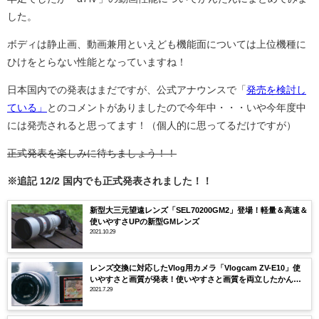
した。
ボディは静止画、動画兼用といえども機能面については上位機種に
ひけをとらない性能となっていますね！
日本国内での発表はまだですが、公式アナウンスで「
発売を検討し
ている」
とのコメントがありましたので今年中・・・いや今年度中
には発売されると思ってます！（個人的に思ってるだけですが）
正式発表を楽しみに待ちましょう！！
※追記 12/2 国内でも正式発表されました！！
新型大三元望遠レンズ「SEL70200GM2」登場！軽量＆高速＆
使いやすさUPの新型GMレンズ
2021.10.29
レンズ交換に対応したVlog用カメラ「Vlogcam ZV-E10」使
いやすさと画質が発表！使いやすさと画質を両立したかんた
ん動画用カメラ！
2021.7.29