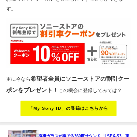
す。
希望者全員にソニーストアの割引クー
更に今なら
ポンをプレゼント
！
この機会に登録してみては？
「My Sony ID」の登録はこちらから
有機ガラスが奏でる360度サウンド「LSPX-S3」実