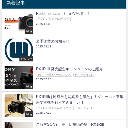
新着記事
Redefine basic / α7V登場！！
デジタル一眼カメラα (アルファ)
2025.12.03
blog
夏季休業のお知らせ
2025.08.13
お知らせ
RX1R III 発売記念キャンペーンのご紹介
デジタル一眼カメラα (アルファ)
サイバーショット
2025.07.25
blog
RX1RIIIは所有欲も写真欲も満たす！ソニーストア銀
座で実機を触ってきました！
デジタル一眼カメラα (アルファ)
サイバーショット
2025.07.22
blog
これぞSONY 美しい技術の塊 RX1RIII