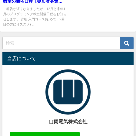
教室の開催日程【参加者募集
中】
ご報告が遅くなりましたが、12月と来年1
月のプログラミング教室開催日程をお知ら
せします。 詳細 入門コース(初めて・2回
目の方にオススメ) ...
当店について
山賀電気株式会社