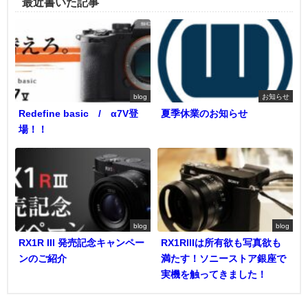
最近書いた記事
blog
お知らせ
Redefine basic / α7V登
夏季休業のお知らせ
場！！
blog
blog
RX1R III 発売記念キャンペー
RX1RIIIは所有欲も写真欲も
ンのご紹介
満たす！ソニーストア銀座で
実機を触ってきました！