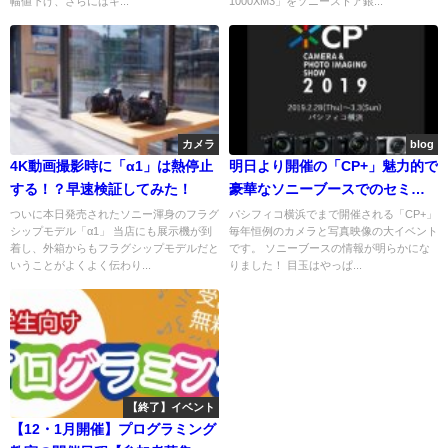
幅値下げ、さらにはキ...
1000XM3」をソニーストア銀...
ク！学生ならさらに5,000円！！
カメラ
blog
4K動画撮影時に「α1」は熱停止
明日より開催の「CP+」魅力的で
する！？早速検証してみた！
豪華なソニーブースでのセミナ
ーの講師の方々をご紹介しま
ついに本日発売されたソニー渾身のフラグ
パシフィコ横浜でまで開催される「CP+」
シップモデル「α1」 当店にも展示機が到
毎年恒例のカメラと写真映像の大イベント
す！
着し、外箱からもフラグシップモデルだと
です。 ソニーブースの情報が明らかにな
いうことがよくよく伝わり...
りました！ 目玉はやっぱ...
【終了】イベント
【12・1月開催】プログラミング