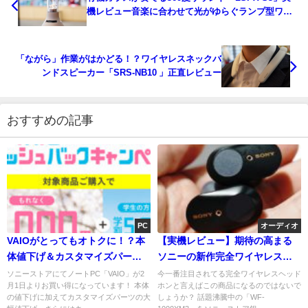
機レビュー音楽に合わせて光がゆらぐランプ型ワイ
ヤレススピーカー
「ながら」作業がはかどる！？ワイヤレスネックバ
ンドスピーカー「SRS-NB10 」正直レビュー
おすすめの記事
PC
オーディオ
VAIOがとってもオトクに！？本
【実機レビュー】期待の高まる
体値下げ＆カスタマイズパーツ
ソニーの新作完全ワイヤレスイ
割引＆「VAIO新生活応援 キャッ
ヤホン試聴してきました！【WF-
ソニーストアにてノートPC「VAIO」が2
今一番注目されてる完全ワイヤレスヘッド
月1日よりお買い得になっています！ 本体
ホンと言えばこの商品になるのではないで
シュバックキャンペーン！」も
1000XM3】
の値下げに加えてカスタマイズパーツの大
しょうか？ 話題沸騰中の「WF-
れなく10,000円キャッシュバッ