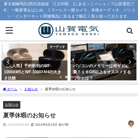
東京都練馬区(西武池袋線「江古田駅」)にあるソニーショップ山賀電気で
す。一般家電をはじめ、ミラーレス一眼カメラ、本格オーディオ、パソコ
ン・インターネット関連製品に至るまで幅広く取り扱っております。
オーディオ
PC
【大人気】予約殺到のWF-
パソコンのメモリーは何ギガ必
1000XM5とWF-1000XM4の大き
要？１６GB以上をオススメする
さ比較
ワケとは？
2023年8月7日
2020年1月16日
ホーム
お知らせ
夏季休暇のお知らせ
お知らせ
夏季休暇のお知らせ
2021年8月13日
2021年8月13日
47秒