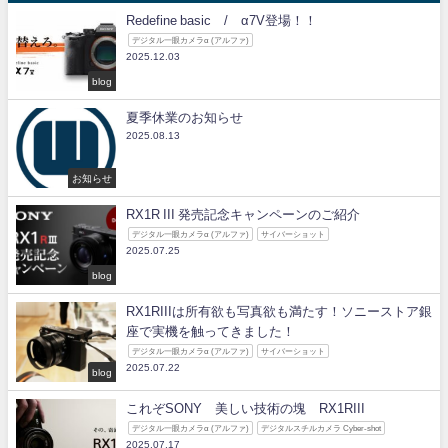
Redefine basic / α7V登場！！
デジタル一眼カメラα (アルファ)
2025.12.03
blog
夏季休業のお知らせ
2025.08.13
お知らせ
RX1R III 発売記念キャンペーンのご紹介
デジタル一眼カメラα (アルファ)
サイバーショット
2025.07.25
blog
RX1RIIIは所有欲も写真欲も満たす！ソニーストア銀
座で実機を触ってきました！
デジタル一眼カメラα (アルファ)
サイバーショット
2025.07.22
blog
これぞSONY 美しい技術の塊 RX1RIII
デジタル一眼カメラα (アルファ)
デジタルスチルカメラ Cyber-shot
2025.07.17