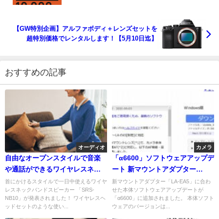
迄】
【GW特別企画】アルファボディ＋レンズセットを
超特別価格でレンタルします！【5月10日迄】
おすすめの記事
オーディオ
カメラ
自由なオープンスタイルで音楽
「α6600」ソフトウェアアップデ
や通話ができるワイヤレスネッ
ート 新マウントアダプター
クバンドスピーカー「SRS-
「LA-EA5」に対応
首にかけるスタイルで一日中使えるワイヤ
新マウントアダプター「LA-EA5」に合わ
レスネックバンドスピーカー 「SRS-
せた本体ソフトウェアアップデートが
NB10」発表！テレワークやテレ
NB10」が発表されました！ ワイヤレスヘ
「α6600」に追加されました。 本体ソフト
ビ、音楽など幅広く使える首掛
ッドセットのような使い...
ウェアのバージョンは...
けスタイル