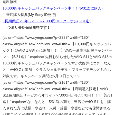
送料無料
10,000円キャッシュバックキャンペーン中！！(5/31迄に購入)
ご来店購入特典(My Sony ID発行)
3長期保証＜3年ワイド＞7,000円OFFクーポン(5/31迄)
→
つまり長期保証無料です！
[ss url="https://www.ymge.com/?p=2339" width="180"
class="alignleft" rel="nofollow" ext=0 title="【10,000円キャッシュバ
ック！にVAIO Zが新たに追加！！！】VAIO～新生活応援キャンペー
ン～【5/31迄】" caption="先日お知らせしたVAIO S11とVAIO S13の
10,000円キャッシュバックキャンペーンですが大好評につき、なん
と！VAIO Zも追加！クラムシェルモデル・フリップモデルどちらも
対象です。キャンペーン期間は5月31日まで！"]
[ss url="https://www.ymge.com/?p=2161" width="180"
class="alignleft" rel="nofollow" ext=0 title="【店頭購入限定】VAIO
S11長期保証サービス<3年ワイド>7,000円が今だけ0円！！！【5/31
迄】" caption="な、なんと！5/31迄の期間、当店でVAIO S11をご購
入された方は破損・水ぬれ・火災・落雷・水害などでも保障される
<3年ワイド>が無料！！通常7,000円が驚きの0円となっています。