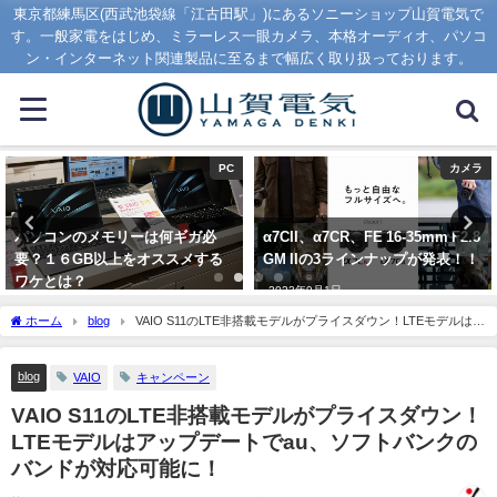
東京都練馬区(西武池袋線「江古田駅」)にあるソニーショップ山賀電気で
す。一般家電をはじめ、ミラーレス一眼カメラ、本格オーディオ、パソコ
ン・インターネット関連製品に至るまで幅広く取り扱っております。
PC
カメラ
パソコンのメモリーは何ギガ必
α7CII、α7CR、FE 16-35mm F2.8
要？１６GB以上をオススメする
GM IIの3ラインナップが発表！！
ワケとは？
2023年9月1日
2020年1月16日
ホーム
blog
VAIO S11のLTE非搭載モデルがプライスダウン！LTEモデルはア
ップデートでau、ソフトバンクのバンドが対応可能に！
blog
VAIO
キャンペーン
VAIO S11のLTE非搭載モデルがプライスダウン！
LTEモデルはアップデートでau、ソフトバンクの
バンドが対応可能に！