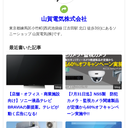
山賀電気株式会社
東京都練馬区小竹町(西武池袋線 江古田駅 北口 徒歩3分)にあるソ
ニーショップ 山賀電気(株)です。
最近書いた記事
blog
blog
【店舗・オフィス・商業施設
【7月31日迄】NSS製 防犯
向け】ソニー液晶テレビ
カメラ・監視カメラ関連製品
BRAVIAの新提案。テレビが
が定価から60%オフキャンペ
動く広告になる!
ーン実施中!!