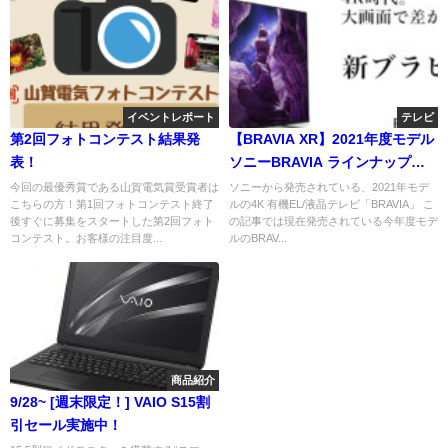
イベントレポート
テレビ
第2回フォトコンテスト結果発
【BRAVIA XR】2021年度モデル
表！
ソニーBRAVIA ラインナップ総
まとめ！予算で合わせる 金額別
今回の最優秀賞である山賀電気賞受賞者は
ソニーから発売されている、2021年モデ
こちらの方！第1回フォトコンテスト終了
ルの4K 有機EL/液晶テレビ「BRAVIA」 こ
早見表 【4月】
後すぐに募集をスタートした第2回フォト
の記事では現在発売されている今年度モデ
コンテスト。お客様の注目度...
ルのBRAV...
商品紹介
9/28~ [週末限定！] VAIO S15割
引セール実施中！