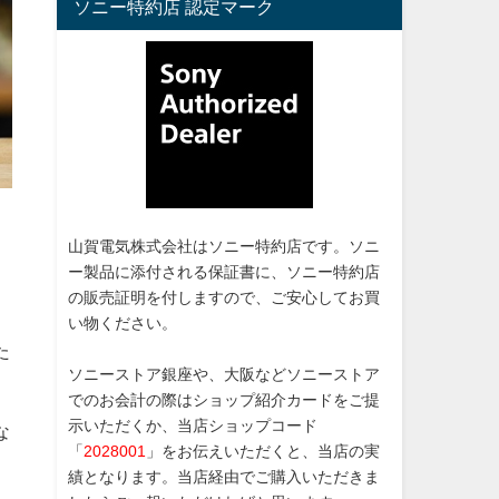
ソニー特約店 認定マーク
山賀電気株式会社はソニー特約店です。ソニ
」
ー製品に添付される保証書に、ソニー特約店
の販売証明を付しますので、ご安心してお買
い物ください。
た
ソニーストア銀座や、大阪などソニーストア
でのお会計の際はショップ紹介カードをご提
示いただくか、当店ショップコード
な
「
2028001
」をお伝えいただくと、当店の実
績となります。当店経由でご購入いただきま