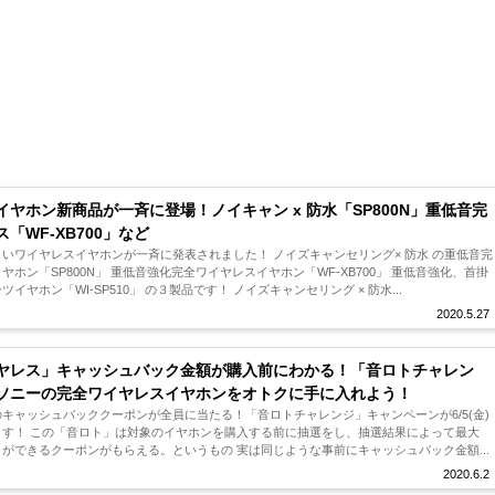
イヤホン新商品が一斉に登場！ノイキャン x 防水「SP800N」重低音完
「WF-XB700」など
いワイヤレスイヤホンが一斉に発表されました！ ノイズキャンセリング× 防水 の重低音完
ヤホン「SP800N」 重低音強化完全ワイヤレスイヤホン「WF-XB700」 重低音強化、首掛
イヤホン「WI-SP510」 の３製品です！ ノイズキャンセリング × 防水...
2020.5.27
ヤレス」キャッシュバック金額が購入前にわかる！「音ロトチャレン
ソニーの完全ワイヤレスイヤホンをオトクに手に入れよう！
0円のキャッシュバッククーポンが全員に当たる！「音ロトチャレンジ」キャンペーンが6/5(金)
ます！ この「音ロト」は対象のイヤホンを購入する前に抽選をし、抽選結果によって最大
の割引ができるクーポンがもらえる。というもの 実は同じような事前にキャッシュバック金額...
2020.6.2