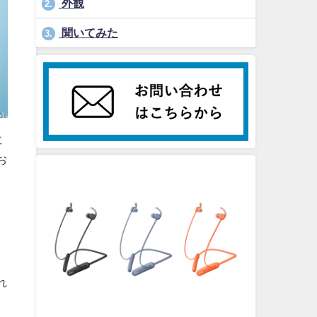
外観
2.
聞いてみた
3.
に
お
れ