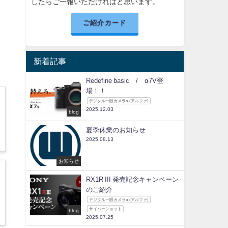
したらご一報いただければと思います。
ご紹介カード
新着記事
Redefine basic / α7V登
場！！
デジタル一眼カメラα (アルファ)
2025.12.03
blog
夏季休業のお知らせ
2025.08.13
お知らせ
RX1R III 発売記念キャンペーン
のご紹介
デジタル一眼カメラα (アルファ)
サイバーショット
blog
2025.07.25