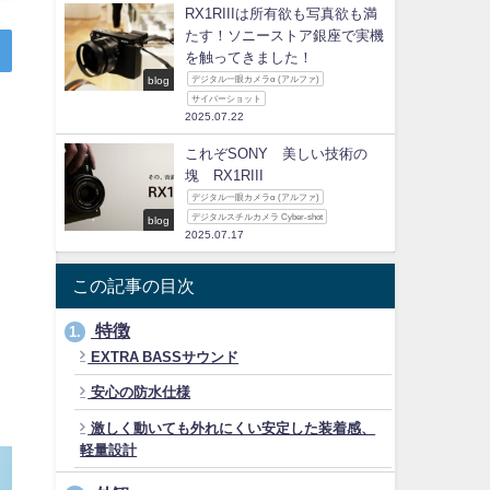
RX1RIIIは所有欲も写真欲も満
たす！ソニーストア銀座で実機
を触ってきました！
blog
デジタル一眼カメラα (アルファ)
サイバーショット
2025.07.22
これぞSONY 美しい技術の
塊 RX1RIII
デジタル一眼カメラα (アルファ)
デジタルスチルカメラ Cyber-shot
blog
2025.07.17
この記事の目次
特徴
1.
EXTRA BASSサウンド
安心の防水仕様
激しく動いても外れにくい安定した装着感、
軽量設計