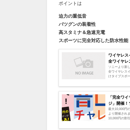
ポイントは
迫力の重低音
バツグンの装着性
高スタミナ＆急速充電
スポーツに完全対応した防水性能
ワイヤレス
全ワイヤレス
ソニーより新し
全ワイヤレスイ
けタイプスポーツ
「完全ワイ
ジ」開催！
最大10,00
より開催され
10,000円