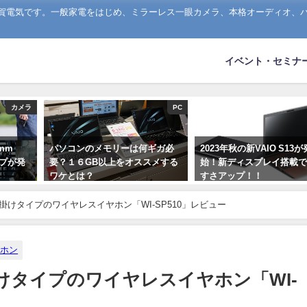
山賀電気です。一般家電をはじめ、ミラーレス一眼カメラ、本格オーディオ、
イベント・セミナ
カメラ
PC
5mm
パソコンのメモリーは何ギガ必
2023年秋の新VAIO S13
ナップが発
要？１６GB以上をオススメする
始！新ディスプレイ搭載
ワケとは？
すさアップ！！
2020年1月16日
2023年9月1日
掛けタイプのワイヤレスイヤホン「WI-SP510」レビュー
ヤホン
けタイプのワイヤレスイヤホン「WI-