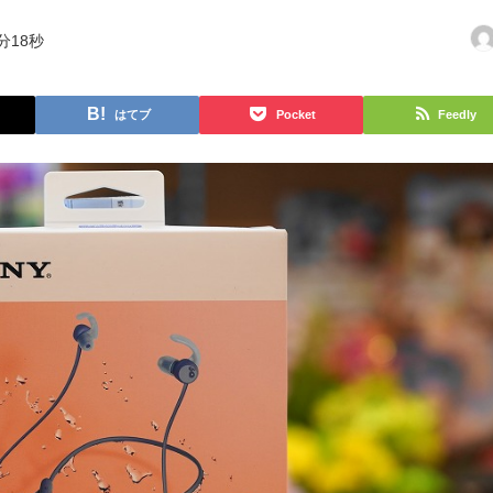
分18秒
はてブ
Pocket
Feedly