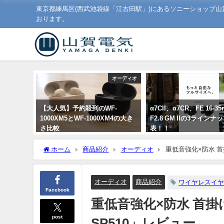
東京都練馬区(西武池袋線「江古田駅」)にあるソニーショップ
おります。
オーディオ
【大人気】予約殺到のWF-
α7CII、α7CR、FE 16-3
1000XM5とWF-1000XM4の大き
F2.8 GM IIの3ライン
さ比較
表！！
2023年8月7日
2023年9月1日
ホーム
商品紹介
オーディオ
重低音強化×防水 首
オーディオ
商品紹介
ワイヤレスイ
Facebook
重低音強化×防水 首掛
post
SP510」レビュー