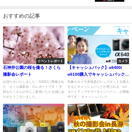
おすすめの記事
イベントレポート
カメラ
石神井公園の桜を撮る！さくら
【キャッシュバック】α6400/
撮影会レポート
α6100購入でキャッシュバック！
レンズキットならもっとオトク
お待たせいたしました！3/30日に開催され
対象のカメラ本体及びレンズキットを購入
た「さくら撮影会」のレポートです！ 今
するとキャッシュバックが受けれる「αス
に！「αスタートアップサマーキ
回もたくさんの方にご参加いただき誠にあ
タートアップサマーキャンペーン」が開催
ャンペーン」最大15,000円バッ
りがとうございました。...
中です！ キャッシュバック...
ク！