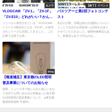
カメラ
【終了】イベント
VLOGCAM 「ZV-1」「ZV-1F」
バスツアーと第2回フォトコンテ
「ZV-E10」どれがいい？かんた
スト
ん比較
ソニーから発売されている「VLOGCAM」
先日の土曜、日曜は秋の大感謝セールとい
シリーズ 3商品目となる「ZV-1F」が発売
うことで当店のお得意様へはDMをお送り
されシリーズも充実してきました。 この
させていただきました。破格特価商品もあ
記事では誰でも簡...
り、新製品もありで沢山のお...
blog
【報道補足】東京都のLED照明
普及事業についてのお知らせ
新聞、ニュース等で報じられた為にいきな
り当店でも問い合わせが多数あった東京都
のLED照明の普及事業について。 ●東京都
報道発表資料 平成29...