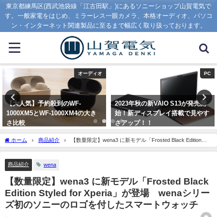
東京都練馬区(西武池袋線「江古田駅」)にあるソニーショップ山賀電気で
す。一般家電をはじめ、ミラーレス一眼カメラ、本格オーディオ、パソコ
ン・インターネット関連製品に至るまで幅広く取り扱っております。
PC
カメラ
2023年秋の新VAIO S13が発売開
α7CII、α7CR、FE 16-35mm F2.8
始！新ディスプレイ搭載で見やす
GM IIの3ラインナップが発表！！
さアップ！！
2023年9月1日
2023年9月1日
ホーム
商品紹介
【数量限定】wena3 に新モデル「Frosted Black Edition
Styled for Xperia」が登場 wenaシリーズ初のソニーのロゴを付したスマートウォッチ
商品紹介
wena
【数量限定】wena3 に新モデル「Frosted Black
Edition Styled for Xperia」が登場 wenaシリー
ズ初のソニーのロゴを付したスマートウォッチ