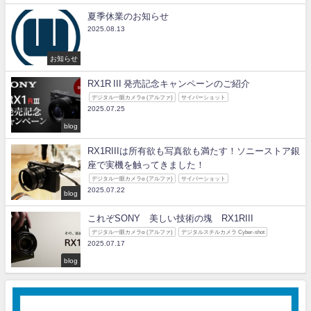
夏季休業のお知らせ
2025.08.13
お知らせ
RX1R III 発売記念キャンペーンのご紹介
デジタル一眼カメラα (アルファ)
サイバーショット
2025.07.25
blog
RX1RIIIは所有欲も写真欲も満たす！ソニーストア銀
座で実機を触ってきました！
デジタル一眼カメラα (アルファ)
サイバーショット
2025.07.22
blog
これぞSONY 美しい技術の塊 RX1RIII
デジタル一眼カメラα (アルファ)
デジタルスチルカメラ Cyber-shot
2025.07.17
blog