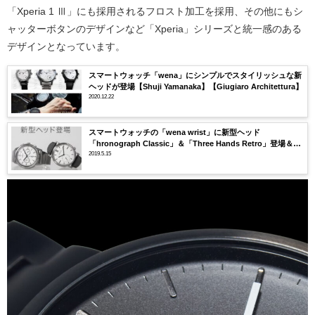
「Xperia 1 Ⅲ」にも採用されるフロスト加工を採用、その他にもシ
ャッターボタンのデザインなど「Xperia」シリーズと統一感のある
デザインとなっています。
スマートウォッチ「wena」にシンプルでスタイリッシュな新
ヘッドが登場【Shuji Yamanaka】【Giugiaro Architettura】
2020.12.22
スマートウォッチの「wena wrist」に新型ヘッド
「hronograph Classic」＆「Three Hands Retro」登場＆先
行販売開始！
2019.5.15