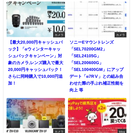
カメラ
カメラ
【最大20,000円キャッシュバ
ソニーEマウントレンズ
ック】「αウィンターキャッ
「SEL70200GM2」
シュバックキャンペーン」対
「SEL24105G」
象のカメラ,レンズ購入で最大
「SEL200600G」
20,000円キャッシュバック！
「SEL100400GM」にアップ
さらに同時購入で10,000円追
デート「α7RⅤ」との組み合
加！
わせた際の手ぶれ補正性能を
向上 等
カメラ
blog