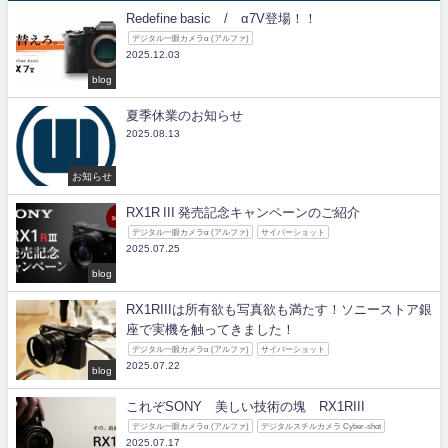
Redefine basic / α7V登場！！
デジタル一眼カメラα (アルファ)
2025.12.03
blog
夏季休業のお知らせ
2025.08.13
お知らせ
RX1R III 発売記念キャンペーンのご紹介
デジタル一眼カメラα (アルファ)
サイバーショット
2025.07.25
blog
RX1RIIIは所有欲も写真欲も満たす！ソニーストア銀
座で実機を触ってきました！
デジタル一眼カメラα (アルファ)
サイバーショット
2025.07.22
blog
これぞSONY 美しい技術の塊 RX1RIII
デジタル一眼カメラα (アルファ)
デジタルスチルカメラ Cyber-shot
2025.07.17