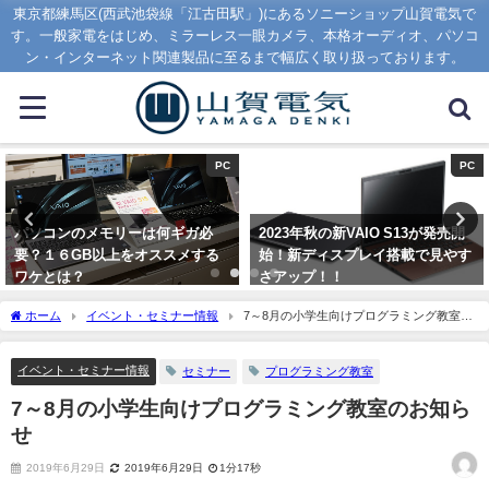
東京都練馬区(西武池袋線「江古田駅」)にあるソニーショップ山賀電気で
す。一般家電をはじめ、ミラーレス一眼カメラ、本格オーディオ、パソコ
ン・インターネット関連製品に至るまで幅広く取り扱っております。
PC
PC
パソコンのメモリーは何ギガ必
2023年秋の新VAIO S13が発売開
要？１６GB以上をオススメする
始！新ディスプレイ搭載で見やす
ワケとは？
さアップ！！
2020年1月16日
2023年9月1日
ホーム
イベント・セミナー情報
7～8月の小学生向けプログラミング教室の
お知らせ
イベント・セミナー情報
セミナー
プログラミング教室
7～8月の小学生向けプログラミング教室のお知ら
せ
2019年6月29日
2019年6月29日
1分17秒