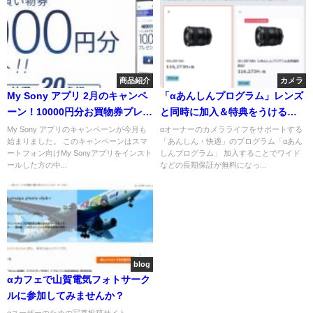
商品紹介
カメラ
My Sony アプリ 2月のキャンペ
「αあんしんプログラム」レンズ
ーン！10000円分お買物券プレゼ
と同時に加入＆特典をうけるこ
ント
とができるようになりました！
My Sony アプリのキャンペーンが今月も
αオーナーのカメラライフをサポートする
始まりました。 このキャンペーンはスマ
「あんしん・快適」のプログラム「αあん
ートフォン向けMy Sonyアプリをインスト
しんプログラム」 加入することでワイド
ールした方の中...
などの長期保証が無料になっ...
blog
αカフェで山賀電気フォトサーク
ルに参加してみませんか？
αユーザーのための写真投稿サイト