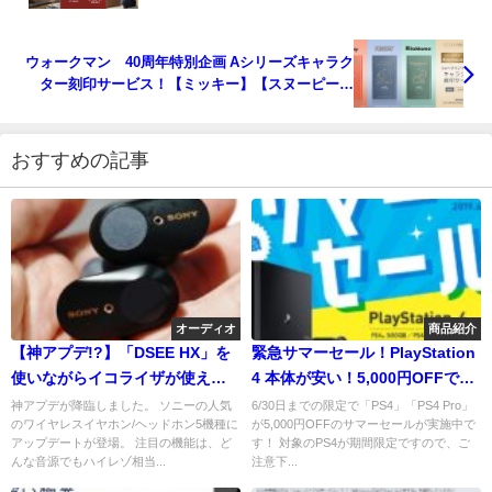
サウンドで楽しもう！ UHDBD,BD,DVDが
15%OFF！
ウォークマン®40周年特別企画 Aシリーズキャラク
ター刻印サービス！【ミッキー】【スヌーピー】
【リラックマ】
おすすめの記事
オーディオ
商品紹介
【神アプデ!?】「DSEE HX」を
緊急サマーセール！PlayStation
使いながらイコライザが使える
4 本体が安い！5,000円OFFで
ように！「WF-1000XM3,WF-
す！
神アプデが降臨しました。 ソニーの人気
6/30日までの限定で「PS4」「PS4 Pro」
のワイヤレスイヤホン/ヘッドホン5機種に
が5,000円OFFのサマーセールが実施中で
H800,WH-H810,WI-1000XM2」
アップデートが登場。 注目の機能は、ど
す！ 対象のPS4が期間限定ですので、ご
にアップデート到来！
んな音源でもハイレゾ相当...
注意下...