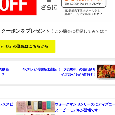
引クーポンをプレゼント
！
この機会に登録してみては？
ony ID」の登録はこちらから
の動画
4Kテレビ 倍速駆動対応！「X8500F」の売れ筋サ
・？
イズ55v,49vが値下げ！
ヤレススピ
ウォークマン Sシリーズにディズニ
ヌーピーモデルが登場です！