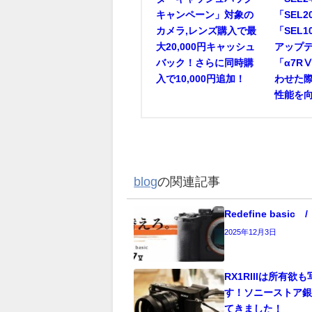
キャンペーン」対象の
「SEL2
カメラ,レンズ購入で最
「SEL1
大20,000円キャッシュ
アップ
バック！さらに同時購
「α7R
入で10,000円追加！
わせた
性能を向
blog
の関連記事
Redefine basi
2025年12月3日
RX1RIIIは所有欲
す！ソニーストア
てきました！