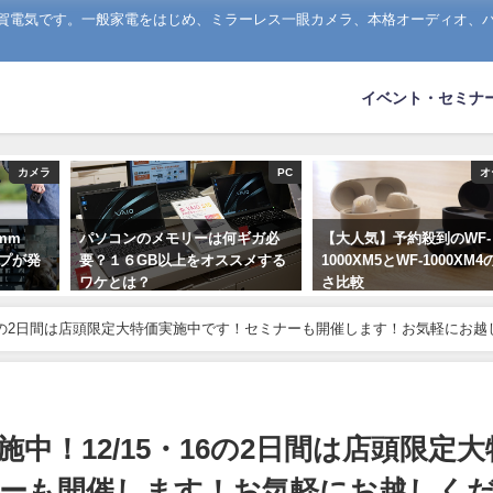
山賀電気です。一般家電をはじめ、ミラーレス一眼カメラ、本格オーディオ、
イベント・セミナ
カメラ
PC
オ
5mm
パソコンのメモリーは何ギガ必
【大人気】予約殺到のWF-
ナップが発
要？１６GB以上をオススメする
1000XM5とWF-1000XM
ワケとは？
さ比較
2020年1月16日
2023年8月7日
16の2日間は店頭限定大特価実施中です！セミナーも開催します！お気軽にお越
中！12/15・16の2日間は店頭限定大
ーも開催します！お気軽にお越しく