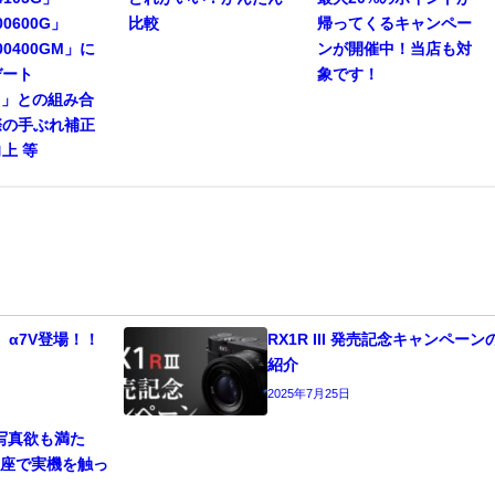
00600G」
比較
帰ってくるキャンペー
00400GM」に
ンが開催中！当店も対
デート
象です！
Ⅴ」との組み合
際の手ぶれ補正
上 等
c / α7V登場！！
RX1R III 発売記念キャンペーン
紹介
2025年7月25日
も写真欲も満た
銀座で実機を触っ