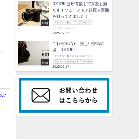
RX1RIIIは所有欲も写真欲も満
たす！ソニーストア銀座で実機
を触ってきました！
blog
デジタル一眼カメラα (アルファ)
サイバーショット
2025.07.22
これぞSONY 美しい技術の
塊 RX1RIII
デジタル一眼カメラα (アルファ)
デジタルスチルカメラ Cyber-shot
blog
2025.07.17
のご