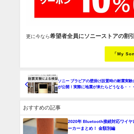
希望者全員にソニーストアの割
更に今なら
「My S
ソニー ブラビアの壁掛け設置時の耐震実験
が公開！実際に地震が来たらどうなる・・
おすすめの記事
2020年 Bluetooth接続対応ワイ
ーカーまとめ！ 金額別編