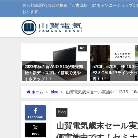
東京都練馬区(西武池袋線「江古田駅」)にあるソニーショップ
おります。
PC
2023年秋の新VAIO S13が発売開
α7CII、α7CR、FE 16-3
始！新ディスプレイ搭載で見や
F2.8 GM IIの3ライン
すさアップ！！
表！！
2023年9月1日
2023年9月1日
ホーム
blog
山賀電気歳末セール実施中！12/15・
ださい！
blog
Facebook
山賀電気歳末セール実施
post
価実施中です！セミナ