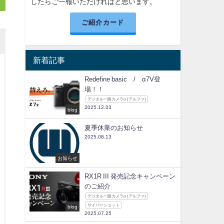
したらご一報いただければと思います。
ご紹介カード
新着記事
Redefine basic / α7V登
場！！
デジタル一眼カメラα (アルファ)
2025.12.03
blog
夏季休業のお知らせ
2025.08.13
お知らせ
RX1R III 発売記念キャンペーン
のご紹介
デジタル一眼カメラα (アルファ)
サイバーショット
blog
2025.07.25