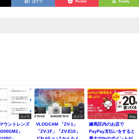
はてブ
Pocket
Feedly
カメラ
カメラ
blog
Eマウントレンズ
VLOGCAM 「ZV-1」
練馬区内のお店で
0200GM2」
「ZV-1F」「ZV-E10」
PayPay支払いをすると
4105G」
どれがいい？かんたん
最大20%のポイントが