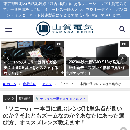
東京都練馬区(西武池袋線「江古田駅」)にあるソニーショップ山賀電気で
す。一般家電をはじめ、ミラーレス一眼カメラ、本格オーディオ、パソコ
ン・インターネット関連製品に至るまで幅広く取り扱っております。
PC
オーディオ
2023年秋の新VAIO S13が発売開
【大人気】予約殺到のWF-
始！新ディスプレイ搭載で見やす
1000XM5とWF-1000XM4の大き
さアップ！！
さ比較
2023年9月1日
2023年8月7日
ホーム
商品紹介
カメラ
「ソニーα」一本目に選ぶレンズは単焦点が良
いのか？それともズームなのか？あなたにあった選び方、オススメレンズ教えます！
カメラ
商品紹介
デジタル一眼カメラα (アルファ)
「ソニーα」一本目に選ぶレンズは単焦点が良い
のか？それともズームなのか？あなたにあった選
び方、オススメレンズ教えます！