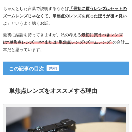
ちゃんとした言葉で説明するならば
「最初に買うレンズはセットの
ズームレンズじゃなくて、単焦点のレンズを買ったほうが後々良い
よ」
というよく聴くお話。
最初に結論を持ってきますが、私の考える
最初に買うべきレンズ
は"単焦点レンズ一本"または"単焦点レンズ+ズームレンズ"
の合計二
本だと思っています。
この記事の目次
[
表示
]
単焦点レンズをオススメする理由