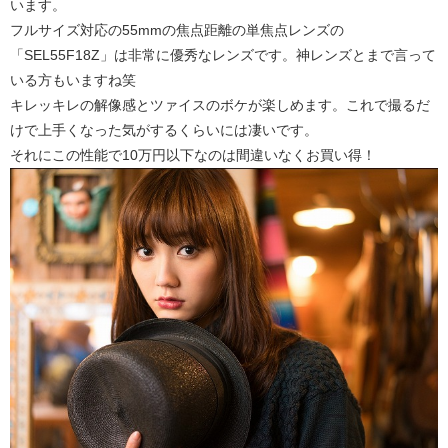
います。
フルサイズ対応の55mmの焦点距離の単焦点レンズの
「SEL55F18Z」は非常に優秀なレンズです。神レンズとまで言って
いる方もいますね笑
キレッキレの解像感とツァイスのボケが楽しめます。これで撮るだ
けで上手くなった気がするくらいには凄いです。
それにこの性能で10万円以下なのは間違いなくお買い得！