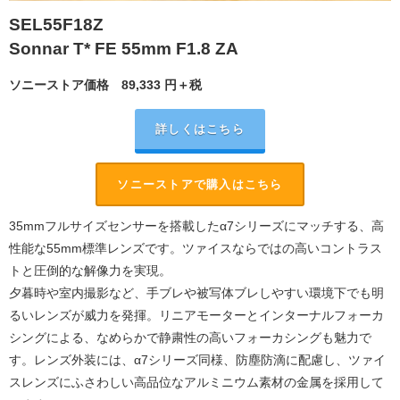
SEL55F18Z
Sonnar T* FE 55mm F1.8 ZA
ソニーストア価格
89,333
円＋税
詳しくはこちら
ソニーストアで購入はこちら
35mmフルサイズセンサーを搭載したα7シリーズにマッチする、高
性能な55mm標準レンズです。ツァイスならではの高いコントラス
トと圧倒的な解像力を実現。
夕暮時や室内撮影など、手ブレや被写体ブレしやすい環境下でも明
るいレンズが威力を発揮。リニアモーターとインターナルフォーカ
シングによる、なめらかで静粛性の高いフォーカシングも魅力で
す。レンズ外装には、α7シリーズ同様、防塵防滴に配慮し、ツァイ
スレンズにふさわしい高品位なアルミニウム素材の金属を採用して