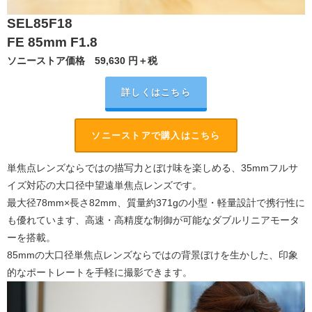
SEL85F18
FE 85mm F1.8
ソニーストア価格
59,630
円＋税
詳しくはこちら
ソニーストアで購入はこちら
単焦点レンズならではの描写力とぼけ味を楽しめる、35mmフルサ
イズ対応の大口径中望遠単焦点レンズです。
最大径78mm×長さ82mm、質量約371gの小型・軽量設計で携行性に
も優れています、
高速・高精度な制御が可能なダブルリニアモータ
ーを搭載。
85mmの大口径単焦点レンズならではの背景ぼけを生かした、印象
的なポートレートを手軽に撮影できます。