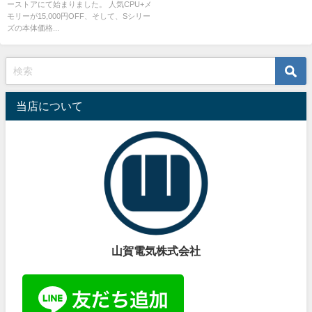
ーストアにて始まりました。 人気CPU+メ
15,000円OFF,更に店頭割引
モリーが15,000円OFF、そして、Sシリー
も？？？
ズの本体価格...
当店について
山賀電気株式会社