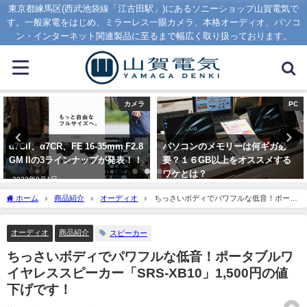
東京都練馬区(西武池袋線「江古田駅」)にあるソニーショップ山賀電気で
す。一般家電をはじめ、ミラーレス一眼カメラ、本格オーディオ、パソコ
ン・インターネット関連製品に至るまで幅広く取り扱っております。
カメラ
PC
α7CII、α7CR、FE 16-35mm F2.8
パソコンのメモリーは何ギガ必
GM IIの3ラインナップが発表！！
要？１６GB以上をオススメする
ワケとは？
2023年9月1日
2020年1月16日
ホーム
商品紹介
オーディオ
ちっさいボディでパワフルな低音！ポータ
ブルワイヤレススピーカー「SRS-XB10」1,500円の値下げです！
オーディオ
商品紹介
スピーカー
ちっさいボディでパワフルな低音！ポータブルワ
イヤレススピーカー「SRS-XB10」1,500円の値
下げです！