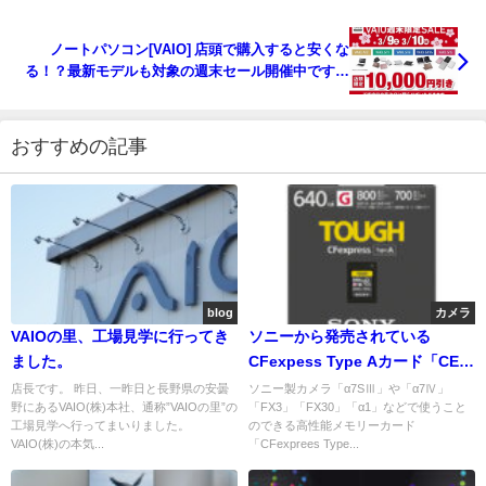
ノートパソコン[VAIO] 店頭で購入すると安くな
る！？最新モデルも対象の週末セール開催中です！
【店頭限定】
おすすめの記事
blog
カメラ
VAIOの里、工場見学に行ってき
ソニーから発売されている
ました。
CFexpess Type Aカード「CEA-
G」シリーズに待望の大容量モデ
店長です。 昨日、一昨日と長野県の安曇
ソニー製カメラ「α7SⅢ」や「α7Ⅳ」
野にあるVAIO(株)本社、通称”VAIOの里”の
「FX3」「FX30」「α1」などで使うこと
ル320GB,640GBが登場。耐久性
工場見学へ行ってまいりました。
のできる高性能メモリーカード
の高いタフ仕様
VAIO(株)の本気...
「CFexprees Type...