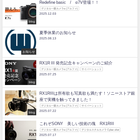
Redefine basic / α7V登場！！
デジタル一眼カメラα (アルファ)
2025.12.03
blog
夏季休業のお知らせ
2025.08.13
お知らせ
RX1R III 発売記念キャンペーンのご紹介
デジタル一眼カメラα (アルファ)
サイバーショット
2025.07.25
blog
RX1RIIIは所有欲も写真欲も満たす！ソニーストア銀
座で実機を触ってきました！
デジタル一眼カメラα (アルファ)
サイバーショット
2025.07.22
blog
これぞSONY 美しい技術の塊 RX1RIII
デジタル一眼カメラα (アルファ)
デジタルスチルカメラ Cyber-shot
2025.07.17