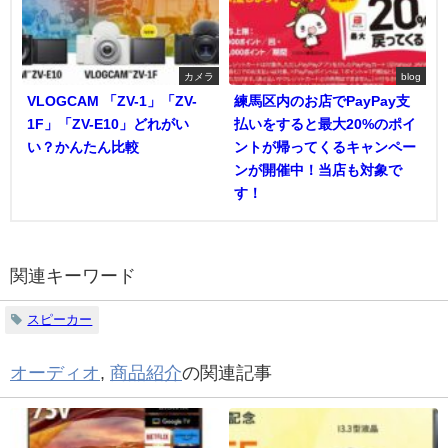
カメラ
blog
VLOGCAM 「ZV-1」「ZV-
練馬区内のお店でPayPay支
1F」「ZV-E10」どれがい
払いをすると最大20%のポイ
い？かんたん比較
ントが帰ってくるキャンペー
ンが開催中！当店も対象で
す！
関連キーワード
スピーカー
オーディオ
,
商品紹介
の関連記事