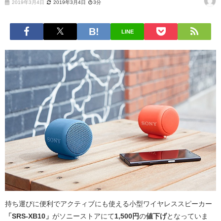
2019年3月4日
2019年3月4日
3分
LINE
持ち運びに便利でアクティブにも使える小型ワイヤレススピーカー
「SRS-XB10」
がソニーストアにて
1,500円
の
値下げ
となっていま