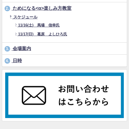
ためになる<α>楽しみ方教室
2.
スケジュール
11/16(土) 馬場 信幸氏
11/17(日) 葛原 よしひろ氏
会場案内
3.
日時
4.