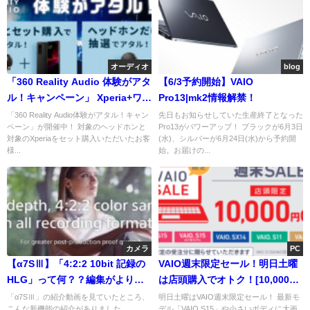
オーディオ
blog
「360 Reality Audio 体験がアタ
【6/3予約開始】VAIO
ル！キャンペーン」 Xperia+ワイ
Pro13|mk2情報解禁！
ヤレスヘッドホンでアタル！ヘ
「360 Reality Audio体験がアタル！キャン
先日もお知らせしていた生産終了となった
ペーン」が開催中！ 対象のヘッドホンと
Pro13がパワーアップ！ ブラックが6月3日
ッドホン単体でもOK！
対象のXperiaをセット購入いただいたお客
(水)、シルバーが6月24日(水)から予約開
様...
始。お届けの...
カメラ
PC
【α7SⅢ】「4:2:2 10bit 記録の
VAIO週末限定セール！明日土曜
HLG」って何？？編集がより楽
は店頭購入でオトク！[10,000円
しくなる！？【HDR】【α1】
OFF]
「α7SⅢ」の紹介動画を見ていたところ、
明日土曜はVAIO週末限定セール！ 最新モ
こんな新機能の紹介がありました。
デル「VAIO S15」や小さいボディに大画