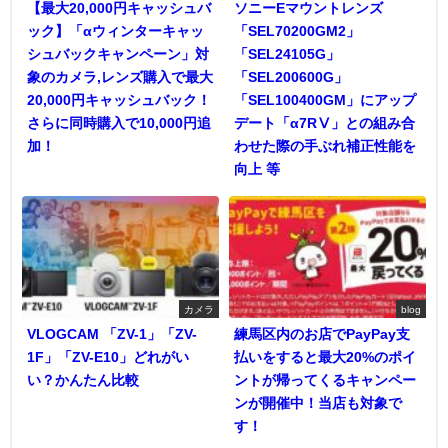
【最大20,000円キャッシュバ
ソニーEマウントレンズ
ック】「αウィンターキャッ
「SEL70200GM2」
シュバックキャンペーン」対
「SEL24105G」
象のカメラ,レンズ購入で最大
「SEL200600G」
20,000円キャッシュバック！
「SEL100400GM」にアップ
さらに同時購入で10,000円追
デート「α7RⅤ」との組み合
加！
わせた際の手ぶれ補正性能を
向上 等
カメラ
blog
VLOGCAM 「ZV-1」「ZV-
練馬区内のお店でPayPay支
1F」「ZV-E10」どれがい
払いをすると最大20%のポイ
い？かんたん比較
ントが帰ってくるキャンペー
ンが開催中！当店も対象で
す！