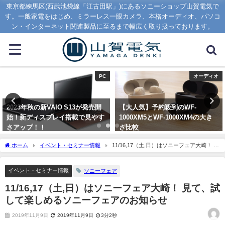
東京都練馬区(西武池袋線「江古田駅」)にあるソニーショップ山賀電気で
す。一般家電をはじめ、ミラーレス一眼カメラ、本格オーディオ、パソコ
ン・インターネット関連製品に至るまで幅広く取り扱っております。
PC
オーディオ
2023年秋の新VAIO S13が発売開
【大人気】予約殺到のWF-
始！新ディスプレイ搭載で見やす
1000XM5とWF-1000XM4の大き
さアップ！！
さ比較
2023年9月1日
2023年8月7日
ホーム
イベント・セミナー情報
11/16,17（土,日）はソニーフェア大崎！ 見
て、試して楽しめるソニーフェアのお知らせ
イベント・セミナー情報
ソニーフェア
11/16,17（土,日）はソニーフェア大崎！ 見て、試
して楽しめるソニーフェアのお知らせ
2019年11月9日
2019年11月9日
3分2秒