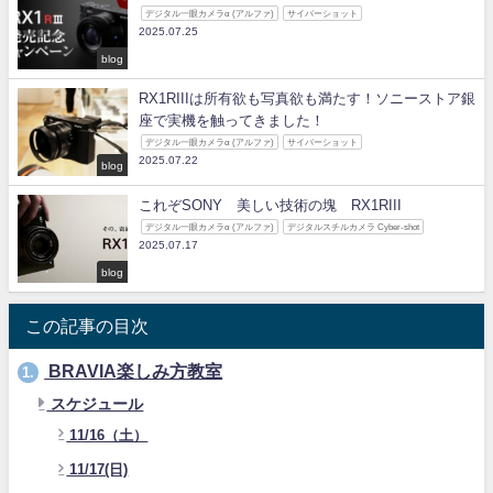
デジタル一眼カメラα (アルファ)
サイバーショット
2025.07.25
blog
RX1RIIIは所有欲も写真欲も満たす！ソニーストア銀
座で実機を触ってきました！
デジタル一眼カメラα (アルファ)
サイバーショット
2025.07.22
blog
これぞSONY 美しい技術の塊 RX1RIII
デジタル一眼カメラα (アルファ)
デジタルスチルカメラ Cyber-shot
2025.07.17
blog
この記事の目次
BRAVIA楽しみ方教室
1.
スケジュール
11/16（土）
11/17(日)