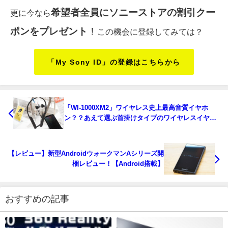
希望者全員にソニーストアの割引クー
更に今なら
ポンをプレゼント
！
この機会に登録してみては？
「My Sony ID」の登録はこちらから
「WI-1000XM2」ワイヤレス史上最高音質イヤホ
ン？？あえて選ぶ首掛けタイプのワイヤレスイヤホ
ンの魅力！
【レビュー】新型AndroidウォークマンAシリーズ開
梱レビュー！【Android搭載】
おすすめの記事