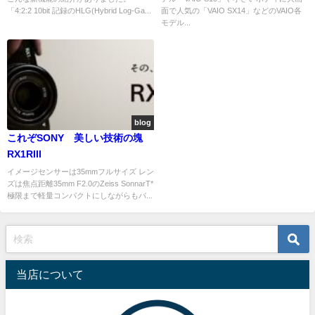
「4:2:2 10bit 記録のHLG(Hybrid Log-Ga...
面で人気の「VAIO SX14」などのVAIO各
モデル...
blog
これぞSONY 美しい技術の塊
RX1RIII
イメージセンサーは35mmフルサイズ レン
ズは焦点距離35mm F2.0のZeiss SonnarT*
極限まで軽量コンパクトにしながらもバ...
当店について