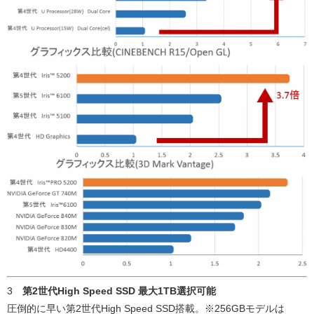
3
第2世代High Speed SSD 最大1TB選択可能
圧倒的に早い第2世代High Speed SSD搭載。※256GBモデルは