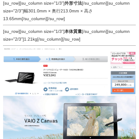
[su_row][su_column size="1/3"]
外形寸法
[/su_column][su_column
size="2/3"]幅301.0mm × 奥行213.0mm × 高さ
13.65mm[/su_column][/su_row]
[su_row][su_column size="1/3"]
本体質量
[/su_column][su_column
size="2/3"]1.21kg[/su_column][/su_row]