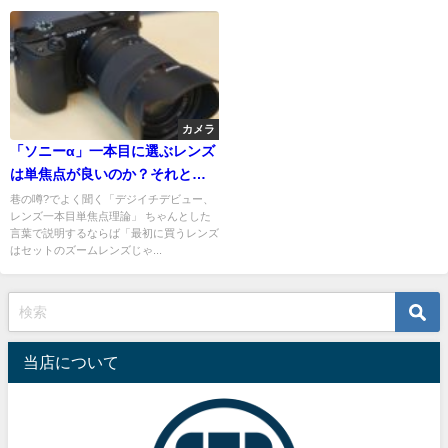
カメラ
「ソニーα」一本目に選ぶレンズ
は単焦点が良いのか？それとも
ズームなのか？あなたにあった
巷の噂?でよく聞く「デジイチデビュー、
レンズ一本目単焦点理論」 ちゃんとした
選び方、オススメレンズ教えま
言葉で説明するならば「最初に買うレンズ
す！
はセットのズームレンズじゃ...
当店について