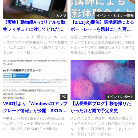
カメラ
イベント・セミナー情報
【実験】動物瞳AFはリアルな動
【2/11(火)開催】馬場講師による
物フィギュアに対してどれだけ
ポートレートを題材にした写真
瞳AFしてくれるのか？！
がうまくなる！楽しくなる！セ
ソニーのミラーレス一眼カメラ、α7IIIシリ
当店では大変お世話になっており、ソニー
ーズ(アルファ)の動物瞳AFはリアル動物フ
フェアでもおなじみの馬場講師による撮影
ミナーのお知らせ
ィギュアに対し、どれだけ瞳AFしてくれ
セミナーを今年も開催致します！ 今年で5
るのか・・・？軽...
年連続となる馬場講師のセ...
PC
イベントレポート
VAIO社より「Windows11アップ
【店長撮影ブログ】桜を撮りた
グレード情報」が公開 SX12/14
かったけど雨で予定変更
S15 VAIO Z はいち早く対応
VAIO社から6月に発表されたWindows 11
さかのぼること10日前。先週の水曜日に
へのアップグレード情報が公開されまし
「そろそろ早いところは桜が咲いているか
た。 SX12/14 S15 VAIO Z の4機種は...
な」と思って新宿御苑に行ってきました。
が、前日まではいい天気だっ...