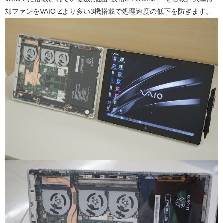
却ファンをVAIO Zより多い3機搭載で処理速度の低下を防ぎます。