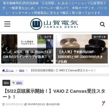
東京都練馬区(西武池袋線「江古田駅」)にあるソニーショップ山賀電気で
す。一般家電をはじめ、ミラーレス一眼カメラ、本格オーディオ、パソコ
ン・インターネット関連製品に至るまで幅広く取り扱っております。
オーディオ
PC
【大人気】予約殺到のWF-
2023年秋の新VAIO S13が発売開
1000XM5とWF-1000XM4の大き
始！新ディスプレイ搭載で見やす
さ比較
さアップ！！
2023年8月7日
2023年9月1日
ホーム
blog
【5/22店頭展示開始！】VAIO Z Canvas受注スタート！
blog
VAIO
【5/22店頭展示開始！】VAIO Z Canvas受注スタ
ート！
2015年5月21日
2015年5月21日
10分51秒