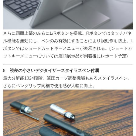
さらに画面上部の左右にL/Rボタンを搭載。Rボタンではタッチパネ
ル機能を無効にし、ペンのみ有効にすることにより誤動作を防止。L
ボタンではショートカットキーメニューが表示される。(ショートカ
ットキーメニューについては店頭展示品が到着後にレポート予定)
8
視差の小さいデジタイザースタイラスペン付属
最大分解能1024段階。筆圧カーブ調整機能もあるスタイラスペン。
さらにペングリップ同梱で使用感が大幅に向上。