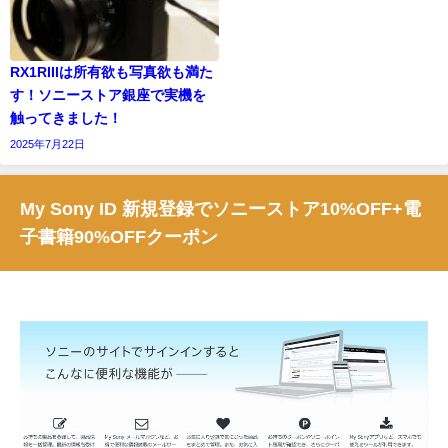
RX1RIIIは所有欲も写真欲も満た
す！ソニーストア銀座で実機を
触ってきました！
2025年7月22日
My Sony ID 新規登録でソニーストア10%OFF+電
子書籍90%OFFクーポン