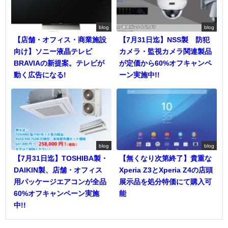
blog
blog
【店舗・オフィス・商業施設
【7月31日迄】NSS製 防犯
向け】ソニー液晶テレビ
カメラ・監視カメラ関連製品
BRAVIAの新提案。テレビが
が定価から60%オフキャンペ
動く広告になる!
ーン実施中!!
blog
blog
【7月31日迄】TOSHIBA製・
【無くなり次第終了】貴重な
DAIKIN製、店舗・オフィス
Xperia Z3とXperia Z4の店頭
用パッケージエアコンが全品
展示品を処分特価にて購入可
60%オフキャンペーン実施
能
中!!