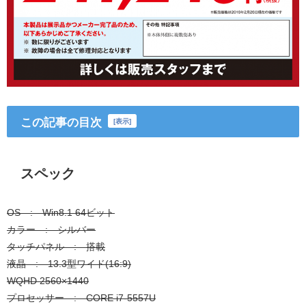
この記事の目次
[
表示
]
スペック
OS : Win8.1 64ビット
カラー : シルバー
タッチパネル : 搭載
液晶 : 13.3型ワイド(16:9)
WQHD 2560×1440
プロセッサー : CORE i7-5557U