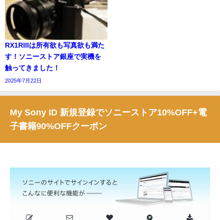
RX1RIIIは所有欲も写真欲も満た
す！ソニーストア銀座で実機を
触ってきました！
2025年7月22日
My Sony ID 新規登録でソニーストア10%OFF+電
子書籍90%OFFクーポン