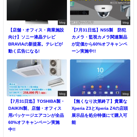
blog
blog
【店舗・オフィス・商業施設
【7月31日迄】NSS製 防犯
向け】ソニー液晶テレビ
カメラ・監視カメラ関連製品
BRAVIAの新提案。テレビが
が定価から60%オフキャンペ
動く広告になる!
ーン実施中!!
blog
blog
【7月31日迄】TOSHIBA製・
【無くなり次第終了】貴重な
DAIKIN製、店舗・オフィス
Xperia Z3とXperia Z4の店頭
用パッケージエアコンが全品
展示品を処分特価にて購入可
60%オフキャンペーン実施
能
中!!