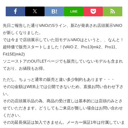
LINE
先日ご報告した通りVAIOのSライン、新Zが発表され店頭展示VAIO
が新しくなりました。
では今まで店頭展示していた旧モデルVAIOはというと、、なんと！
超特価で販売スタートしました！(VAIO Z、Pro13|mk2、Pro11、
Fit15E|mk2)
ソニーストアのOUTLETページでも販売していないモデルも含まれ
ており、お値段もお得。
ただし、ちょっと通常の販売と違い多少制約もあります・・・
その1)金額はWEB上では公開できないため、直接お問い合わせ下さ
い。
その2)店頭展示品の為、商品の受け渡しは基本的には店頭のみとさ
せていただきます。どうしてもご来店が難しい場合はお問い合わせ
ください。
その3)延長保証は加入できません。メーカー保証1年は付属していま