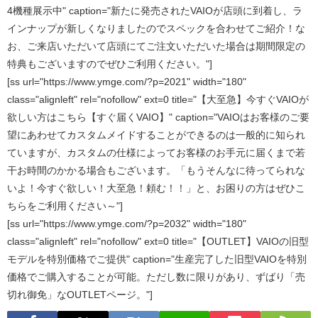
4機種展示中" caption="新たに発売されたVAIOが店頭に到着し、ラ
インナップが新しくなりましたのでスペックを合わせてご紹介！な
お、ご来店いただいて店頭にてご注文いただいた場合は期間限定の
特典もございますのでぜひご利用ください。"]
[ss url="https://www.ymge.com/?p=2021" width="180"
class="alignleft" rel="nofollow" ext=0 title="【大至急】今すぐVAIOが
欲しい方はこちら【すぐ届くVAIO】" caption="VAIOはお客様のご要
望にあわせてカスタムメイドすることができるのは一般的に知られ
ていますが、カスタムの仕様によってお客様のお手元に届くまで若
干お時間のかかる場合もございます。「もうそんなに待ってられな
いよ！今すぐ欲しい！大至急！頼む！！」と、お困りの方はぜひこ
ちらをご利用ください～"]
[ss url="https://www.ymge.com/?p=2032" width="180"
class="alignleft" rel="nofollow" ext=0 title="【OUTLET】VAIOの旧型
モデルを特別価格でご提供" caption="生産完了した旧型VAIOを特別
価格でご購入することが可能。ただし数に限りがあり、ずばり「売
切れ御免」なOUTLETページ。"]