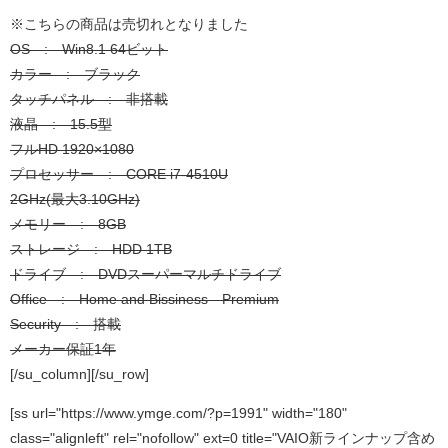
※こちらの商品は売切れとなりました
OS : Win8.1 64ビット
カラー : ブラック
タッチパネル : 非搭載
液晶 : 15.5型
フルHD 1920×1080
プロセッサー : CORE i7-4510U
2GHz(最大3.10GHz)
メモリー : 8GB
ストレージ : HDD 1TB
ドライブ : DVDスーパーマルチドライブ
Office : Home and Bissiness Premium
Security : 搭載
メーカー保証1年
[/su_column][/su_row]
[ss url="https://www.ymge.com/?p=1991" width="180"
class="alignleft" rel="nofollow" ext=0 title="VAIO新ラインナップ含め