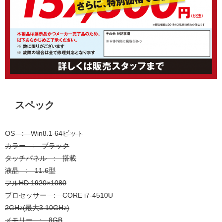
スペック
OS : Win8.1 64ビット
カラー : ブラック
タッチパネル : 搭載
液晶 : 11.6型
フルHD 1920×1080
プロセッサー : CORE i7-4510U
2GHz(最大3.10GHz)
メモリー : 8GB