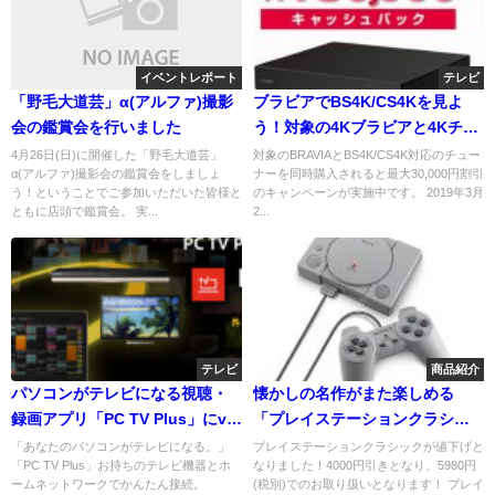
イベントレポート
テレビ
「野毛大道芸」α(アルファ)撮影
ブラビアでBS4K/CS4Kを見よ
会の鑑賞会を行いました
う！対象の4Kブラビアと4Kチュ
ーナーをご購入で、応募者全員
4月26日(日)に開催した「野毛大道芸」
対象のBRAVIAとBS4K/CS4K対応のチュー
α(アルファ)撮影会の鑑賞会をしましょ
ナーを同時購入されると最大30,000円割引
に最大30,000円のキャッシュバ
う！ということでご参加いただいた皆様と
のキャンペーンが実施中です。 2019年3月
ックキャンペーン。2019年3月
ともに店頭で鑑賞会。 実...
2...
29日まで延長！
テレビ
商品紹介
パソコンがテレビになる視聴・
懐かしの名作がまた楽しめる
録画アプリ「PC TV Plus」にver
「プレイステーションクラシッ
4.5 アップデート ソニー製BDレ
ク」4000円の値下げです！
「あなたのパソコンがテレビになる。」
プレイステーションクラシックが値下げと
「PC TV Plus」お持ちのテレビ機器とホ
なりました！4000円引きとなり、5980円
コーダー向けの外から録画予
ームネットワークでかんたん接続。
(税別)でのお取り扱いとなります！ プレイ
約・録画番組管理機能をアドバ