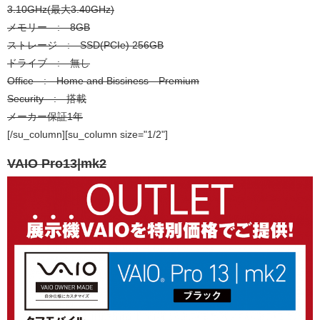
3.10GHz(最大3.40GHz)
メモリー : 8GB
ストレージ : SSD(PCIe) 256GB
ドライブ : 無し
Office : Home and Bissiness Premium
Security : 搭載
メーカー保証1年
[/su_column][su_column size="1/2"]
VAIO Pro13|mk2