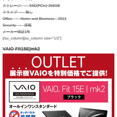
ストレージ : SSD(PCIe) 256GB
ドライブ : 無し
Office : Home and Bissiness 2013
Security : 搭載
メーカー保証1年
[/su_column][su_column size="1/2"]
VAIO Fit15E|mk2