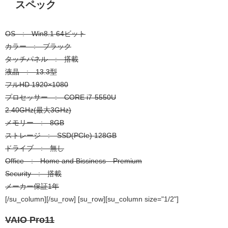
スペック
OS : Win8.1 64ビット
カラー : ブラック
タッチパネル : 搭載
液晶 : 13.3型
フルHD 1920×1080
プロセッサー : CORE i7-5550U
2.40GHz(最大3GHz)
メモリー : 8GB
ストレージ : SSD(PCIe) 128GB
ドライブ : 無し
Office : Home and Bissiness Premium
Security : 搭載
メーカー保証1年
[/su_column][/su_row] [su_row][su_column size="1/2"]
VAIO Pro11