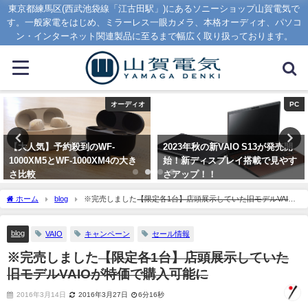
東京都練馬区(西武池袋線「江古田駅」)にあるソニーショップ山賀電気で
す。一般家電をはじめ、ミラーレス一眼カメラ、本格オーディオ、パソコ
ン・インターネット関連製品に至るまで幅広く取り扱っております。
PC
PC
2023年秋の新VAIO S13が発売開
パソコンのメモリーは何ギガ必
始！新ディスプレイ搭載で見やす
要？１６GB以上をオススメする
さアップ！！
ワケとは？
2023年9月1日
2020年1月16日
ホーム
blog
※完売しました
【限定各1台】店頭展示していた旧モデルVAIO
が特価で購入可能に
blog
VAIO
キャンペーン
セール情報
※完売しました
【限定各1台】店頭展示していた
旧モデルVAIOが特価で購入可能に
2016年3月14日
2016年3月27日
6分16秒