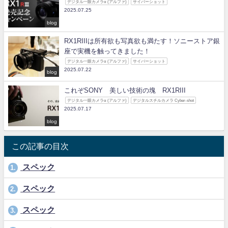
デジタル一眼カメラα (アルファ)
サイバーショット
2025.07.25
blog
RX1RIIIは所有欲も写真欲も満たす！ソニーストア銀
座で実機を触ってきました！
デジタル一眼カメラα (アルファ)
サイバーショット
2025.07.22
blog
これぞSONY 美しい技術の塊 RX1RIII
デジタル一眼カメラα (アルファ)
デジタルスチルカメラ Cyber-shot
2025.07.17
blog
この記事の目次
スペック
1.
スペック
2.
スペック
3.