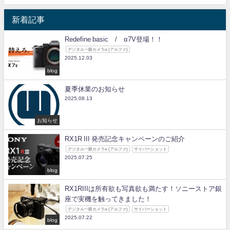
新着記事
Redefine basic / α7V登場！！
デジタル一眼カメラα (アルファ)
2025.12.03
blog
夏季休業のお知らせ
2025.08.13
お知らせ
RX1R III 発売記念キャンペーンのご紹介
デジタル一眼カメラα (アルファ)
サイバーショット
2025.07.25
blog
RX1RIIIは所有欲も写真欲も満たす！ソニーストア銀
座で実機を触ってきました！
デジタル一眼カメラα (アルファ)
サイバーショット
2025.07.22
blog