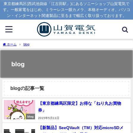
東京都練馬区(西武池袋線「江古田駅」)にあるソニーショップ山賀電気で
す。一般家電をはじめ、ミラーレス一眼カメラ、本格オーディオ、パソコ
ン・インターネット関連製品に至るまで幅広く取り扱っております。
ホーム
blog
blog
blogの記事一覧
【東京都練馬区限定】お得な「ねり丸お買物
券」
blog
2015年5月11日
【新製品】SeeQVault（TM）対応microSDメ