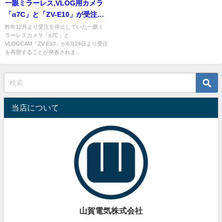
一眼ミラーレス,VLOG用カメラ
「α7C」と「ZV-E10」が受注再
開！ 6/24以降ソニーストアでの
昨年12月より受注を停止していた一眼ミ
ラーレスカメラ「α7C」と
注文受付を再開
VLOGCAM「ZV-E10」が6月24日より受注
を再開することが発表されま...
当店について
山賀電気株式会社