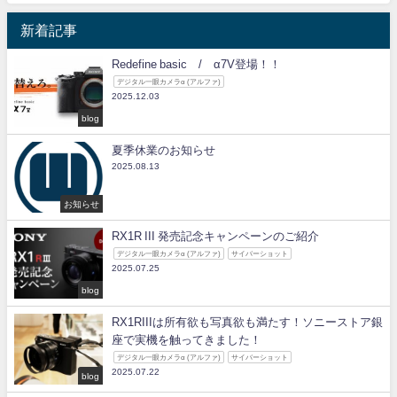
新着記事
Redefine basic / α7V登場！！
デジタル一眼カメラα (アルファ)
2025.12.03
blog
夏季休業のお知らせ
2025.08.13
お知らせ
RX1R III 発売記念キャンペーンのご紹介
デジタル一眼カメラα (アルファ)
サイバーショット
2025.07.25
blog
RX1RIIIは所有欲も写真欲も満たす！ソニーストア銀
座で実機を触ってきました！
デジタル一眼カメラα (アルファ)
サイバーショット
2025.07.22
blog