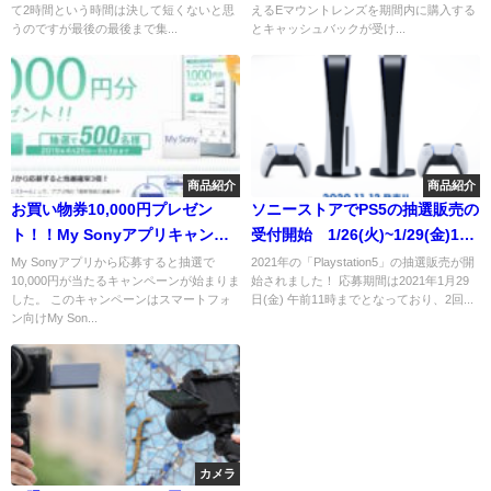
て2時間という時間は決して短くないと思
えるEマウントレンズを期間内に購入する
シュバック！レンズも1万円！同
うのですが最後の最後まで集...
とキャッシュバックが受け...
時購入でさらに1万円！
商品紹介
商品紹介
お買い物券10,000円プレゼン
ソニーストアでPS5の抽選販売の
ト！！My Sonyアプリキャンペ
受付開始 1/26(火)~1/29(金)11
ーンのお知らせ！
時までの期間限定
My Sonyアプリから応募すると抽選で
2021年の「Playstation5」の抽選販売が開
10,000円が当たるキャンペーンが始まりま
始されました！ 応募期間は2021年1月29
した。 このキャンペーンはスマートフォ
日(金) 午前11時までとなっており、2回...
ン向けMy Son...
カメラ