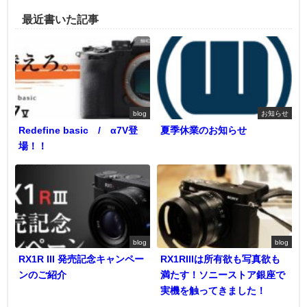
最近書いた記事
blog
お知らせ
Redefine basic / α7V登
夏季休業のお知らせ
場！！
blog
blog
RX1R III 発売記念キャンペー
RX1RIIIは所有欲も写真欲も
ンのご紹介
満たす！ソニーストア銀座で
実機を触ってきました！