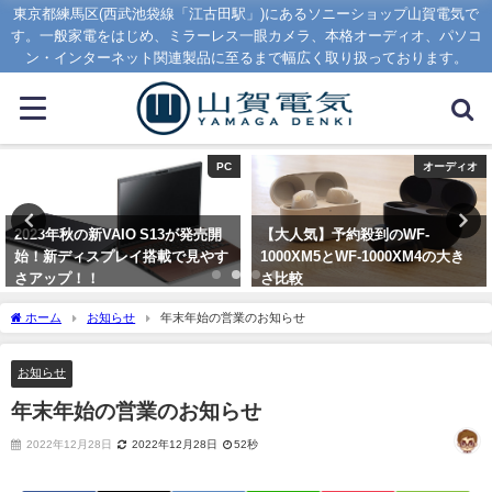
東京都練馬区(西武池袋線「江古田駅」)にあるソニーショップ山賀電気で
す。一般家電をはじめ、ミラーレス一眼カメラ、本格オーディオ、パソコ
ン・インターネット関連製品に至るまで幅広く取り扱っております。
PC
オーディオ
2023年秋の新VAIO S13が発売開
【大人気】予約殺到のWF-
始！新ディスプレイ搭載で見やす
1000XM5とWF-1000XM4の大き
さアップ！！
さ比較
2023年9月1日
2023年8月7日
ホーム
お知らせ
年末年始の営業のお知らせ
お知らせ
年末年始の営業のお知らせ
2022年12月28日
2022年12月28日
52秒