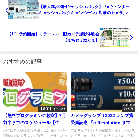
【最大20,000円キャッシュバック】「αウィンター
キャッシュバックキャンペーン」対象のカメラ,レン
ズ購入で最大20,000円キャッシュバック！さらに同
時購入で10,000円追加！
【1/11予約開始】ミラーレス一眼カメラ撮影体験会
【まちゼミねりま】
おすすめの記事
【終了】イベント
カメラ
【無料プログラミング教室】7月
カメラグランプリ2022 レンズ賞
前半までのスケジュール【生徒
受賞記念 「α Resolution サマー
募集中】
キャンペーン」対象カメラ本体
お陰様で大好評につき最近は定員オーバー
フルサイズセンサー搭載の一眼ミラーレス
気味なプログラミング教室。小学生にとっ
カメラ「α」 そしてフルサイズ「α」で使
の単品購入で最大5万円のキャッ